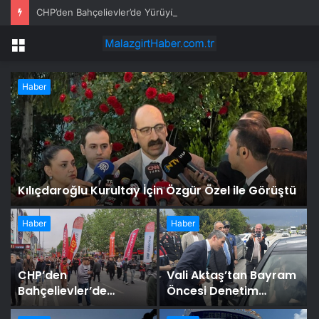
CHP’den Bahçelievler’de Yürüyüş
Menü
Haber
Kılıçdaroğlu Kurultay İçin Özgür Özel ile Görüştü
Haber
Haber
CHP’den
Vali Aktaş’tan Bayram
Bahçelievler’de
Öncesi Denetim
Yürüyüş
Ziyareti