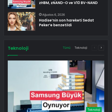
zHBM, zNAND-O ve V10 BV-NAND
Ağustos 6, 2026
Hadise’nin son hareketi Sedat
Peker’e benzetildi
Teknoloji
Önceki
Sonrak
Tümü
Teknoloji
sayfa
sayfa
Teknoloji