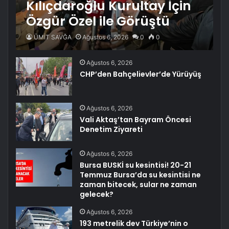
Kılıçdaroğlu Kurultay İçin
Özgür Özel ile Görüştü
ÜMİT SAVĞA
Ağustos 6, 2026
0
0
Ağustos 6, 2026
CHP’den Bahçelievler’de Yürüyüş
Ağustos 6, 2026
Vali Aktaş’tan Bayram Öncesi
Denetim Ziyareti
Ağustos 6, 2026
Bursa BUSKİ su kesintisi! 20-21
Temmuz Bursa’da su kesintisi ne
zaman bitecek, sular ne zaman
gelecek?
Ağustos 6, 2026
193 metrelik dev Türkiye’nin o