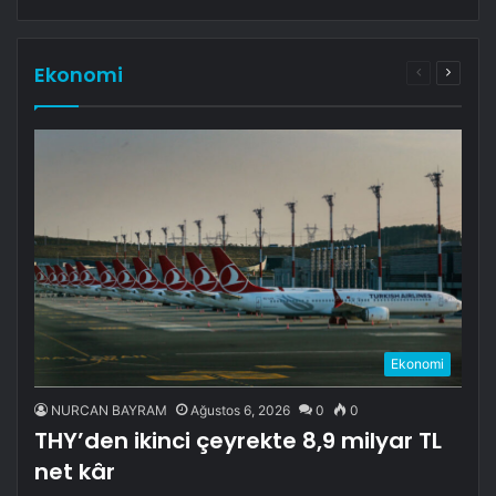
Ekonomi
Önceki
Sonrak
sayfa
sayfa
Ekonomi
NURCAN BAYRAM
Ağustos 6, 2026
0
0
THY’den ikinci çeyrekte 8,9 milyar TL
net kâr