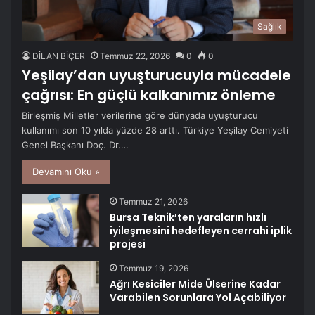
Sağlık
DİLAN BİÇER
Temmuz 22, 2026
0
0
Yeşilay’dan uyuşturucuyla mücadele
çağrısı: En güçlü kalkanımız önleme
Birleşmiş Milletler verilerine göre dünyada uyuşturucu
kullanımı son 10 yılda yüzde 28 arttı. Türkiye Yeşilay Cemiyeti
Genel Başkanı Doç. Dr.…
Devamını Oku »
Temmuz 21, 2026
Bursa Teknik’ten yaraların hızlı
iyileşmesini hedefleyen cerrahi iplik
projesi
Temmuz 19, 2026
Ağrı Kesiciler Mide Ülserine Kadar
Varabilen Sorunlara Yol Açabiliyor