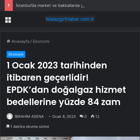
İstanbul’da market ve bakkallarda yeni uygulama devreye girdi
Menü
Anasayfa
/
Ekonomi
Ekonomi
1 Ocak 2023 tarihinden
itibaren geçerlidir!
EPDK’dan doğalgaz hizmet
bedellerine yüzde 84 zam
İBRAHİM ASENA
Ocak 8, 2023
0
12
1 dakika okuma süresi