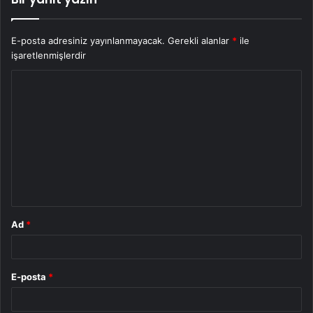
E-posta adresiniz yayınlanmayacak.
Gerekli alanlar
*
ile
işaretlenmişlerdir
Y
o
r
u
m
*
Ad
*
E-posta
*