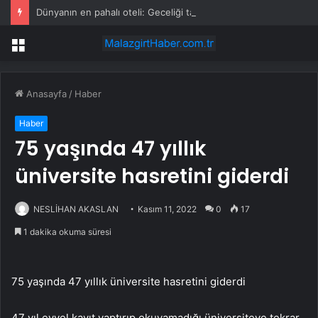
Dünyanın en pahalı oteli: Geceliği tam 4,7 milyon lira
Menü
Anasayfa
/
Haber
Haber
75 yaşında 47 yıllık
üniversite hasretini giderdi
NESLİHAN AKASLAN
Kasım 11, 2022
0
17
1 dakika okuma süresi
75 yaşında 47 yıllık üniversite hasretini giderdi
47 yıl evvel kayıt yaptırıp okuyamadığı üniversiteye tekrar