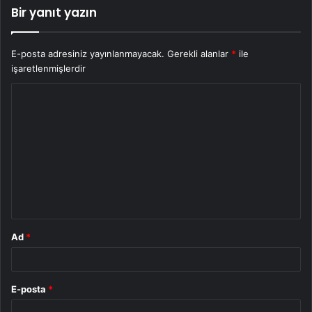
Bir yanıt yazın
E-posta adresiniz yayınlanmayacak.
Gerekli alanlar
*
ile
işaretlenmişlerdir
Y
o
r
u
m
*
Ad
*
E-posta
*