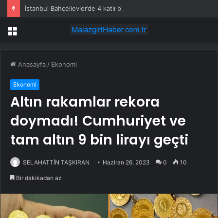
İstanbul Bahçelievler’de 4 katlı bina çöktü
Menü
Anasayfa
/
Ekonomi
Ekonomi
Altın rakamlar rekora
doymadı! Cumhuriyet ve
tam altın 9 bin lirayı geçti
SELAHATTİN TAŞKIRAN
Haziran 26, 2023
0
10
Bir dakikadan az