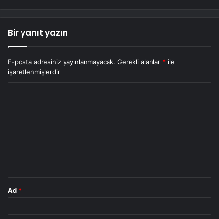
Bir yanıt yazın
E-posta adresiniz yayınlanmayacak.
Gerekli alanlar
*
ile
işaretlenmişlerdir
Y
o
r
u
m
*
Ad
*