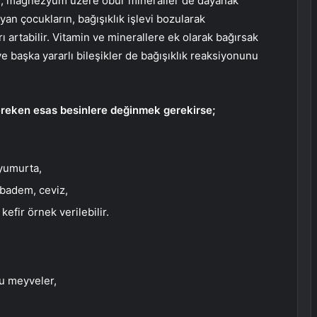
um, magnezyum üzere öbür mineraller de dayanak
yan çocukların, bağışıklık işlevi bozularak
rı artabilir. Vitamin ve minerallere ek olarak bağırsak
e başka yararlı bileşikler de bağışıklık reaksiyonunu
ereken esas besinlere değinmek gerekirse;
 yumurta,
 badem, ceviz,
efir örnek verilebilir.
ru meyveler,