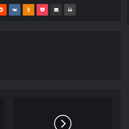
erest
Reddit
VKontakte
Odnoklassniki
Pocket
E-Posta ile paylaş
Yazdır