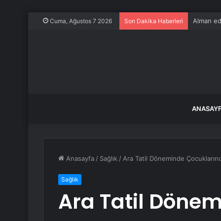
Alman ede
Cuma, Ağustos 7 2026
Son Dakika Haberleri
ANASAY
Anasayfa
/
Sağlık
/
Ara Tatil Döneminde Çocuklarınız
Sağlık
Ara Tatil Döne