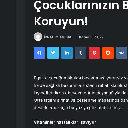
Çocuklarınızın B
Koruyun!
İBRAHİM ASENA
Kasım 15, 2022
Facebook
Twitter
LinkedIn
Tumblr
Pinterest
Reddit
Eğer ki çocuğun okulda beslenmesi yetersiz yah
halde sağlıklı beslenme sistemi rahatlıkla oluş
kıymetlendiren ebeveynlerinin dayanağıyla daha s
Orta tatilini sıhhat ve beslenme manasında daha
desteklemek için bu yazıya göz atabilirsiniz.
Vitaminler hastalıkları savıyor