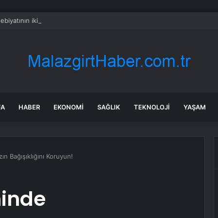
biyatının iki buçuk asırlık serüveni bu kitapta: “Modern Alman Edebiyatı
FA
HABER
EKONOMI
SAĞLIK
TEKNOLOJI
YAŞAM
ın Bağışıklığını Koruyun!
minde