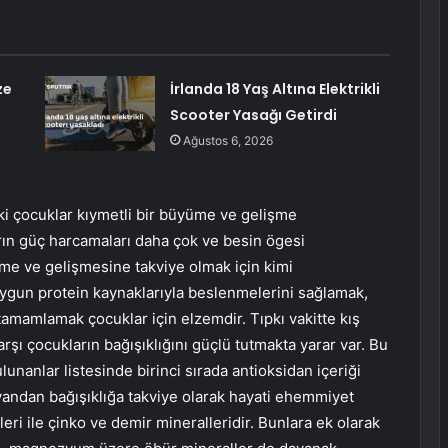
ze
İrlanda 18 Yaş Altına Elektrikli
Scooter Yasağı Getirdi
Ağustos 6, 2026
ki çocuklar kıymetli bir büyüme ve gelişme
rın güç harcamaları daha çok ve besin ögesi
üme ve gelişmesine takviye olmak için kimi
uygun protein kaynaklarıyla beslenmelerini sağlamak,
 tamamlamak çocuklar için elzemdir. Tıpkı vakitte kış
arşı çocukların bağışıklığını güçlü tutmakta yarar var. Bu
unanlar listesinde birinci sırada antioksidan içeriği
yandan bağışıklığa takviye olarak hayati ehemmiyet
leri ile çinko ve demir mineralleridir. Bunlara ek olarak