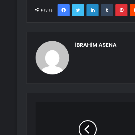
Facebook
Twitter
LinkedIn
Tumblr
Pint
Paylaş
İBRAHİM ASENA