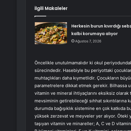
İlgili Makaleler
Herkesin burun kıvırdığı seb
kalbi korumaya alıyor
Ağustos 7, 2026
Öncelikle unutulmamalıdır ki okul periyodunda
sürecindedir. Hasebiyle bu periyottaki çocukla
muhtaçlıkları daha kıymetlidir. Çocukların büy
parametrelere dikkat etmek gerekir. Bilhassa 
vitamin ve mineral ihtiyaçlarını eksiksiz olarak
mevsiminin getirebileceği sıhhat sıkıntılarına k
durumda bağışıklık sistemine en çok katkıda bul
yüksek zerzevat ve meyveler yer alıyor. Öteki 
taşıyan vitamin ve minareller; A, C ve D vitamin