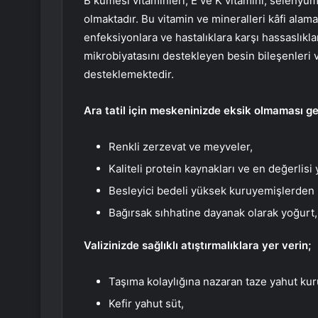
B kümesi vitaminleri, E ve K vitamini, seleny
olmaktadır. Bu vitamin ve mineralleri kâfi alama
enfeksiyonlara ve hastalıklara karşı hassaslıkla
mikrobiyatasını destekleyen besin bileşenleri v
desteklemektedir.
Ara tatil için meskeninizde eksik olmaması g
Renkli zerzevat ve meyveler,
Kaliteli protein kaynakları ve en değerlisi
Besleyici bedeli yüksek kuruyemişlerden
Bağırsak sıhhatine dayanak olarak yoğurt, k
Valizinizde sağlıklı atıştırmalıklara yer verin;
Taşıma kolaylığına nazaran taze yahut ku
Kefir yahut süt,