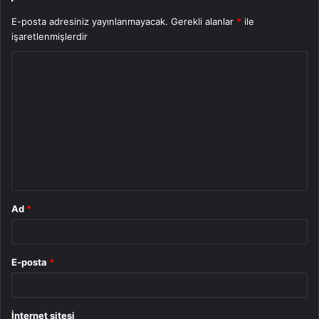
E-posta adresiniz yayınlanmayacak.
Gerekli alanlar
*
ile
işaretlenmişlerdir
Y
o
r
u
m
*
Ad
*
E-posta
*
İnternet sitesi