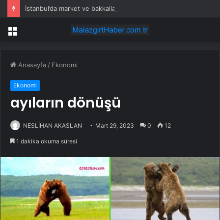
İstanbul’da market ve bakkallarda yeni uygulama devreye girdi
Menü
Anasayfa
/
Ekonomi
Ekonomi
ayıların dönüşü
NESLİHAN AKASLAN
Mart 29, 2023
0
12
1 dakika okuma süresi