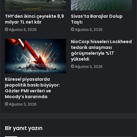
THY’den ikinci çeyrekte 8,9
Sivas’ta Barajlar Dolup
milyar TL net kâr
Taştı
Ağustos 6, 2026
Ağustos 6, 2026
NioCorp hisseleri Lockheed
tedarik anlaşması
görüşmeleriyle %17
yükseldi
Ağustos 5, 2026
Küresel piyasalarda
jeopolitik baskı büyüyor:
Gözler PMI verileri ve
Moody’s kararında
Ağustos 5, 2026
Bir yanıt yazın