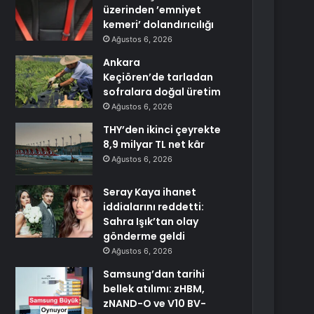
üzerinden ’emniyet
kemeri’ dolandırıcılığı
Ağustos 6, 2026
Ankara
Keçiören’de tarladan
sofralara doğal üretim
Ağustos 6, 2026
THY’den ikinci çeyrekte
8,9 milyar TL net kâr
Ağustos 6, 2026
Seray Kaya ihanet
iddialarını reddetti:
Sahra Işık’tan olay
gönderme geldi
Ağustos 6, 2026
Samsung’dan tarihi
bellek atılımı: zHBM,
zNAND-O ve V10 BV-