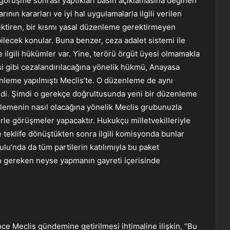
i görüşme sonrası yaptıkları basın açıklamasına değinen
nın kararları ve iyi hal uygulamalarla ilgili verilen
erektiren, bir kısmı yasal düzenleme gerektirmeyen
ilecek konular. Buna benzer, ceza adalet sistemi ile
le ilgili hükümler var. Yine, terörü örgüt üyesi olmamakla
esi gibi cezalandırılacağına yönelik hükmü, Anayasa
nleme yapılmıştı Meclis’te. O düzenleme de aynı
ldi. Şimdi o gerekçe doğrultusunda yeni bir düzenleme
enlemenin nasıl olacağına yönelik Meclis grubunuzla
erle görüşmeler yapacaktır. Hukukçu milletvekilleriyle
e teklife dönüştükten sonra ilgili komisyonda bunlar
ulu’nda da tüm partilerin katılımıyla bu paket
n gereken neyse yapmanın gayreti içerisinde
 Meclis gündemine getirilmesi ihtimaline ilişkin, “Bu