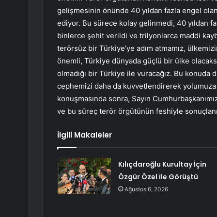
gelişmesinin önünde 40 yıldan fazla engel ol
ediyor. Bu sürece kolay gelinmedi, 40 yıldan 
binlerce şehit verildi ve trilyonlarca maddi k
terörsüz bir Türkiye’ye adım atmamız, ülkemizi
önemli, Türkiye dünyada güçlü bir ülke olacak
olmadığı bir Türkiye ile vuracağız. Bu konuda d
cephemizi daha da kuvvetlendirerek yolumuza 
konuşmasında sonra, Sayın Cumhurbaşkanımızın
ve bu süreç terör örgütünün feshiyle sonuçlan
İlgili Makaleler
Kılıçdaroğlu Kurultay İçin
Özgür Özel ile Görüştü
Ağustos 6, 2026