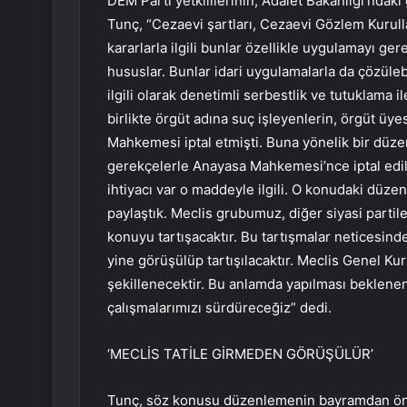
DEM Parti yetkililerinin, Adalet Bakanlığı’ndak
Tunç, “Cezaevi şartları, Cezaevi Gözlem Kurulları
kararlarla ilgili bunlar özellikle uygulamayı g
hususlar. Bunlar idari uygulamalarla da çözüleb
ilgili olarak denetimli serbestlik ve tutuklama i
birlikte örgüt adına suç işleyenlerin, örgüt üy
Mahkemesi iptal etmişti. Buna yönelik bir düze
gerekçelerle Anayasa Mahkemesi’nce iptal edi
ihtiyacı var o maddeyle ilgili. O konudaki düz
paylaştık. Meclis grubumuz, diğer siyasi partil
konuyu tartışacaktır. Bu tartışmalar neticesind
yine görüşülüp tartışılacaktır. Meclis Genel Kur
şekillenecektir. Bu anlamda yapılması beklene
çalışmalarımızı sürdüreceğiz” dedi.
‘MECLİS TATİLE GİRMEDEN GÖRÜŞÜLÜR’
Tunç, söz konusu düzenlemenin bayramdan önce