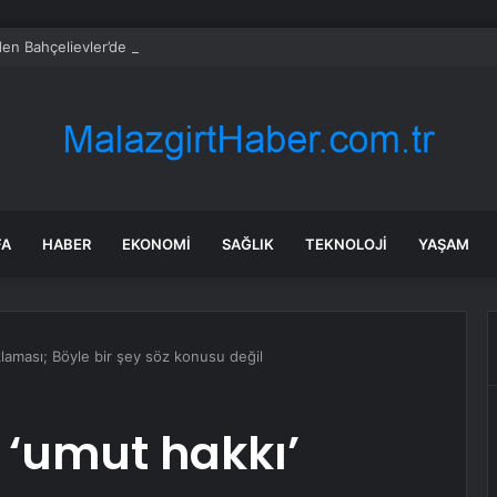
en Bahçelievler’de Yürüyüş
FA
HABER
EKONOMI
SAĞLIK
TEKNOLOJI
YAŞAM
klaması; Böyle bir şey söz konusu değil
 ‘umut hakkı’