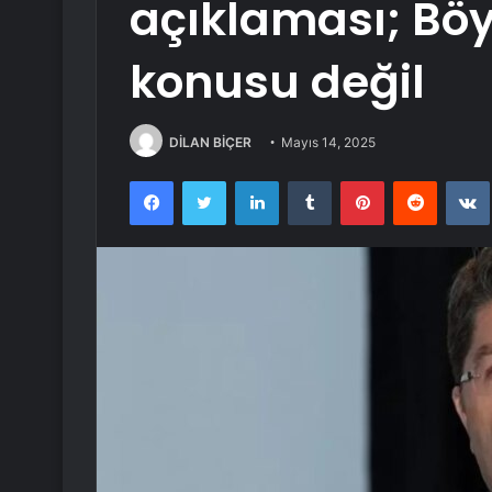
açıklaması; Böyl
konusu değil
DİLAN BİÇER
Mayıs 14, 2025
Facebook
Twitter
LinkedIn
Tumblr
Pinterest
Reddit