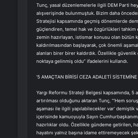
Tunç, yasal düzenlemelerle ilgili DEM Parti heye
alışverişinde bulunmuştuk. Bizim daha öncede
Stratejisi kapsamında geçmiş dönemlerde demok
güçlendiren, temel hak ve özgürlükleri tahkim 
zemin hazırlayan, istismar konusu olan bütün 
kaldırılmasından başlayarak, çok önemli aşamal
alanları birer birer kaldırdık. Özellikle güven
noktaya gelinmiş oldu” ifadelerini kullandı.
‘5 AMAÇTAN BİRİSİ CEZA ADALETİ SİSTEMİNE
Yargı Reformu Strateji Belgesi kapsamında, 5 am
artırılması olduğunu aktaran Tunç, “‘Hem sor
aşaması ile ilgili yapılabilecekler var’ demişti
içerisinde kamuoyuyla Sayın Cumhurbaşkanımız
hazırlıklar oldu. Özellikle gündeme getirilen,
hayatını yalnız başına idame ettiremeyecek şeki