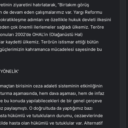
tinin ziyaretini hatırlatarak, “Birtakım görüş
n de devam eden çalışmalarımız var. Yargı Reformu
ratikleşme adımları ve özellikle hukuk devleti ilkesini
eden çok önemli ilerlemeler sağladı ülkemiz. Teröre
konuları 2002’de OHAL’in (Olağanüstü Hal)
ar kaydetti ülkemiz. Terörün istismar ettiği bütün
lik güçlerimizin kahramanca mücadelesi sayesinde bu
 YÖNELİK’
açtan birisinin ceza adaleti sisteminin etkinliğinin
uşturma aşamasında, hem dava aşaması, hem de infaz
k ve bu konuda yapılabilecekleri de bir genel çerçeve
 paylaşmıştı. O doğrultuda da yaptığımız bazı
 hasta hükümlü ve tutukluların durumu, cezaevlerinde
lde hasta olan hükümlü ve tutuklular var. Alternatif