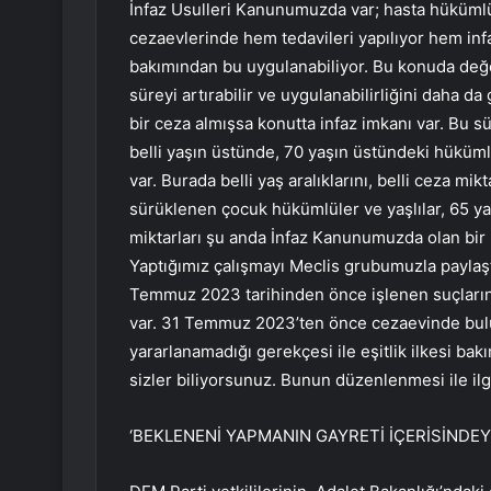
İnfaz Usulleri Kanunumuzda var; hasta hükümlü v
cezaevlerinde hem tedavileri yapılıyor hem infaz
bakımından bu uygulanabiliyor. Bu konuda değe
süreyi artırabilir ve uygulanabilirliğini daha da
bir ceza almışsa konutta infaz imkanı var. Bu sü
belli yaşın üstünde, 70 yaşın üstündeki hükümle
var. Burada belli yaş aralıklarını, belli ceza mi
sürüklenen çocuk hükümlüler ve yaşlılar, 65 yaş
miktarları şu anda İnfaz Kanunumuzda olan bir h
Yaptığımız çalışmayı Meclis grubumuzla paylaştı
Temmuz 2023 tarihinden önce işlenen suçların d
var. 31 Temmuz 2023’ten önce cezaevinde bulu
yararlanamadığı gerekçesi ile eşitlik ilkesi b
sizler biliyorsunuz. Bunun düzenlenmesi ile ilgi
‘BEKLENENİ YAPMANIN GAYRETİ İÇERİSİNDEYİ