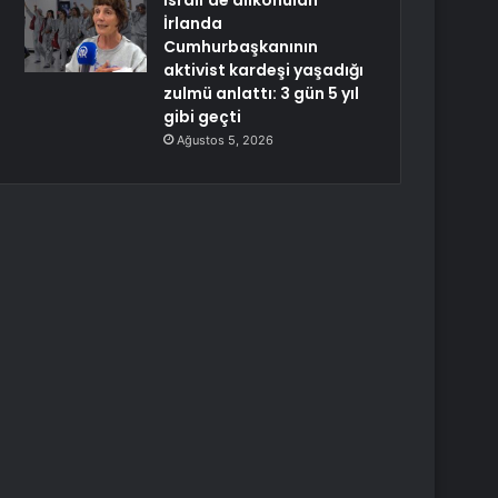
İsrail’de alıkonulan
İrlanda
Cumhurbaşkanının
aktivist kardeşi yaşadığı
zulmü anlattı: 3 gün 5 yıl
gibi geçti
Ağustos 5, 2026