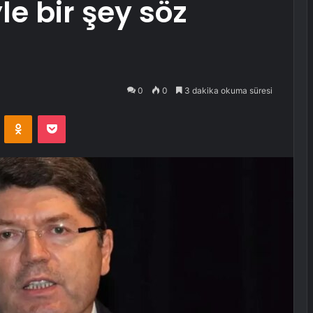
e bir şey söz
0
0
3 dakika okuma süresi
VKontakte
Odnoklassniki
Pocket