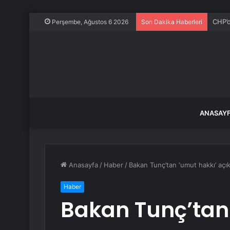
CHP’d
Perşembe, Ağustos 6 2026
Son Dakika Haberleri
ANASAY
Anasayfa
/
Haber
/
Bakan Tunç’tan ‘umut hakkı’ açı
Haber
Bakan Tunç’tan