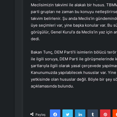
Meclisimizin takvimi ile alakalı bir husus. T
parti grupları ne zaman bu konuyu netleştirirs
takvim belirlenir. Şu anda Meclis’in gündemin
üye seçimleri var, yine başka konular var. Bu 
görüşülür, Genel Kurul’a da Meclis’in yaz için 
dedi.
Bakan Tunç, DEM Parti’li isimlerin bölücü terör
ile ilgili soruya, DEM Parti ile görüşmelerind
şartlarıyla ilgili olarak yasal çerçevede yapılm
Kanunumuzda yapılabilecek hususlar var. Yine
yetkisinde olan hususlar değil. Böyle bir şey 
açıklamasında bulundu.
Facebook
Twitter
LinkedIn
Tumblr
Pint
Paylaş