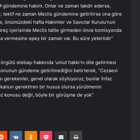
BMM gündemine hakim. Onlar ne zaman takdir ederse,
e, teklif ne zaman Meclis gündemine getirilirse ona göre
de, önümüzdeki hafta Hakimler ve Savcılar Kurulu’nun
süreç içerisinde Meclis tatile girmeden önce komisyonda
ara vermesine epey bir zaman var. Bu süre yeterlidir”
 örgütü elebaşı hakkında ‘umut hakkı’nı dile getirmesi
e konunun gündeme getirilmediğini belirterek, “Cezaevi
ası gerekenler, genel olarak söylüyoruz; bunlar İnfaz
 kanun gerektiren bir husus olursa yürütmenin
söz konusu değil, böyle bir görüşme de yok”
erest
Reddit
VKontakte
Odnoklassniki
Pocket
E-Posta ile paylaş
Yazdır