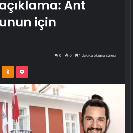
açıklama: Ant
bunun için
0
0
1 dakika okuma süresi
VKontakte
Odnoklassniki
Pocket