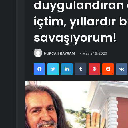
duygulandıran 
içtim, yıllardır 
savaşıyorum!
NURCAN BAYRAM
Mayıs 18, 2026
Facebook
Twitter
LinkedIn
Tumblr
Pinterest
Reddit