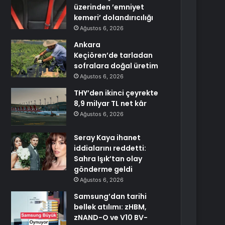
üzerinden ’emniyet
kemeri’ dolandırıcılığı
Ağustos 6, 2026
Ankara
Keçiören’de tarladan
sofralara doğal üretim
Ağustos 6, 2026
THY’den ikinci çeyrekte
8,9 milyar TL net kâr
Ağustos 6, 2026
Seray Kaya ihanet
iddialarını reddetti:
Sahra Işık’tan olay
gönderme geldi
Ağustos 6, 2026
Samsung’dan tarihi
bellek atılımı: zHBM,
zNAND-O ve V10 BV-