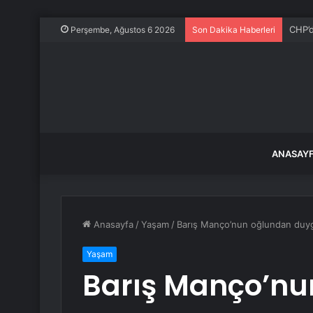
CHP’d
Perşembe, Ağustos 6 2026
Son Dakika Haberleri
ANASAY
Anasayfa
/
Yaşam
/
Barış Manço’nun oğlundan duygul
Yaşam
Barış Manço’nu