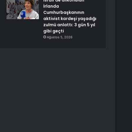
İsrail’de alıkonulan
İrlanda
Cumhurbaşkanının
aktivist kardeşi yaşadığı
zulmü anlattı: 3 gün 5 yıl
gibi geçti
Ağustos 5, 2026