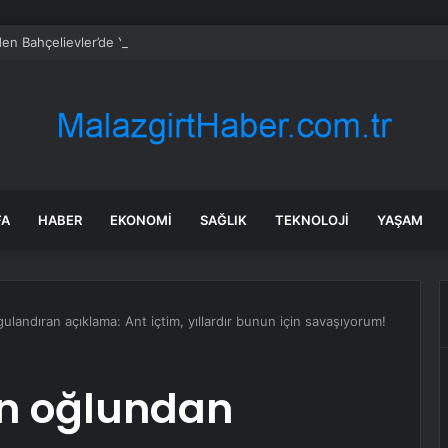
en Bahçelievler’de Yürüyüş
FA
HABER
EKONOMI
SAĞLIK
TEKNOLOJI
YAŞAM
andıran açıklama: Ant içtim, yıllardır bunun için savaşıyorum!
n oğlundan