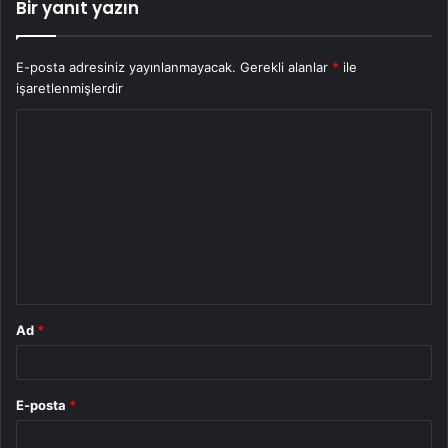
Bir yanıt yazın
E-posta adresiniz yayınlanmayacak.
Gerekli alanlar
*
ile
işaretlenmişlerdir
Y
o
r
u
m
*
Ad
*
E-posta
*