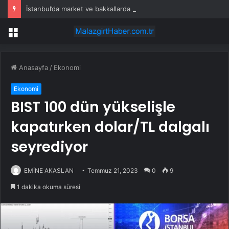
İstanbul’da market ve bakkallarda yeni uygulama devreye girdi
Menü
Anasayfa
/
Ekonomi
Ekonomi
BIST 100 dün yükselişle
kapatırken dolar/TL dalgalı
seyrediyor
EMİNE AKASLAN
Temmuz 21, 2023
0
9
1 dakika okuma süresi