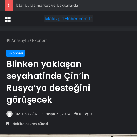
İstanbul’da market ve bakkallarda yeni uygulama devreye girdi
Menü
Anasayfa
/
Ekonomi
Ekonomi
Blinken yaklaşan
seyahatinde Çin’in
Rusya’ya desteğini
görüşecek
ÜMİT SAVĞA
Nisan 21, 2024
0
0
1 dakika okuma süresi