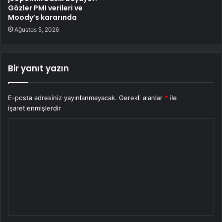
Gözler PMI verileri ve
Moody’s kararında
Ağustos 5, 2026
Bir yanıt yazın
E-posta adresiniz yayınlanmayacak.
Gerekli alanlar
*
ile
işaretlenmişlerdir
Y
o
r
u
m
*