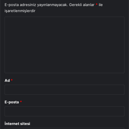
E-posta adresiniz yayınlanmayacak.
Gerekli alanlar
*
ile
işaretlenmişlerdir
Y
o
r
u
m
*
Ad
*
E-posta
*
İnternet sitesi