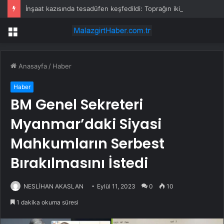
İnşaat kazısında tesadüfen keşfedildi: Toprağın iki metre altında yıllardır gizli kalmış
Menü
Anasayfa
/
Haber
Haber
BM Genel Sekreteri
Myanmar’daki Siyasi
Mahkumların Serbest
Bırakılmasını İstedi
NESLİHAN AKASLAN
Eylül 11, 2023
0
10
1 dakika okuma süresi