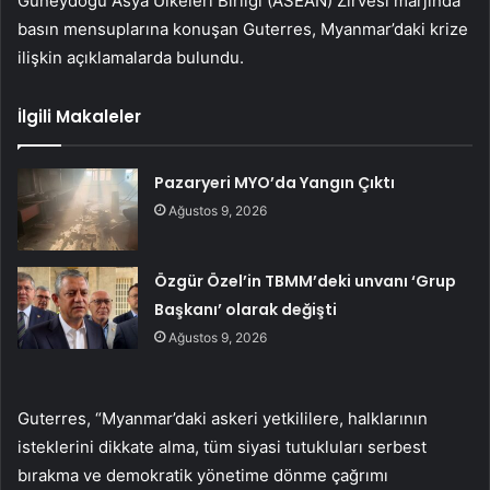
Güneydoğu Asya Ülkeleri Birliği (ASEAN) Zirvesi marjında ​​
basın mensuplarına konuşan Guterres, Myanmar’daki krize
ilişkin açıklamalarda bulundu.
İlgili Makaleler
Pazaryeri MYO’da Yangın Çıktı
Ağustos 9, 2026
Özgür Özel’in TBMM’deki unvanı ‘Grup
Başkanı’ olarak değişti
Ağustos 9, 2026
Guterres, “Myanmar’daki askeri yetkililere, halklarının
isteklerini dikkate alma, tüm siyasi tutukluları serbest
bırakma ve demokratik yönetime dönme çağrımı