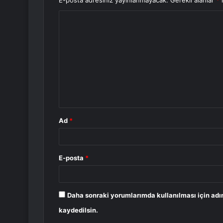
E-posta adresiniz yayınlanmayacak.
Gerekli alanlar
*
i
Y
o
r
u
m
*
Ad
*
E-posta
*
Daha sonraki yorumlarımda kullanılması için adı
kaydedilsin.