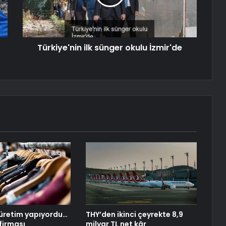
Türkiye'nin ilk sünger okulu İzmir'de
üretim yapıyordu…
THY’den ikinci çeyrekte 8,9
firması
milyar TL net kâr