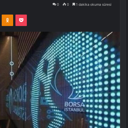
0
0
1 dakika okuma süresi
VKontakte
Odnoklassniki
Pocket