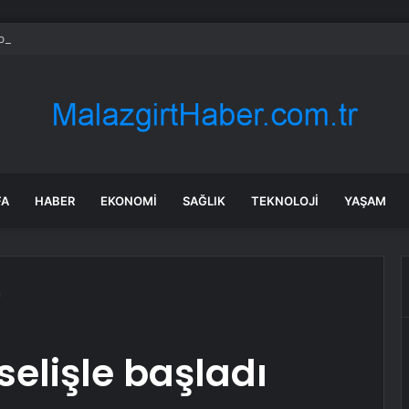
bul’da market ve bakkallarda yeni uygulama devreye girdi
FA
HABER
EKONOMI
SAĞLIK
TEKNOLOJI
YAŞAM
ı
elişle başladı