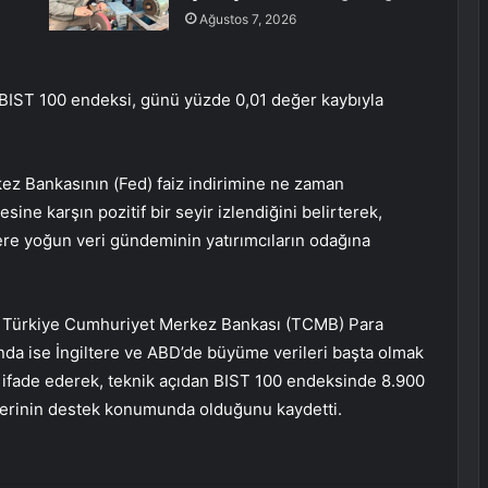
Ağustos 7, 2026
da BIST 100 endeksi, günü yüzde 0,01 değer kaybıyla
kez Bankasının (Fed) faiz indirimine ne zaman
sine karşın pozitif bir seyir izlendiğini belirterek,
re yoğun veri gündeminin yatırımcıların odağına
 Türkiye Cumhuriyet Merkez Bankası (TCMB) Para
şında ise İngiltere ve ABD’de büyüme verileri başta olmak
 ifade ederek, teknik açıdan BIST 100 endeksinde 8.900
lerinin destek konumunda olduğunu kaydetti.