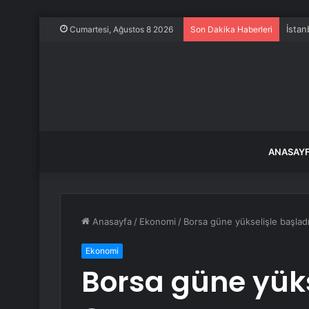
İstan
Cumartesi, Ağustos 8 2026
Son Dakika Haberleri
ANASAY
Anasayfa
/
Ekonomi
/
Borsa güne yükselişle başlad
Ekonomi
Borsa güne yüks