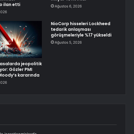
 ilan etti
Ağustos 6, 2026
2026
NioCorp hisseleri Lockheed
tedarik anlaşması
görüşmeleriyle %17 yükseldi
Ağustos 5, 2026
yasalarda jeopolitik
yor: Gözler PMI
e Moody’s kararında
2026