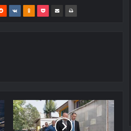
erest
Reddit
VKontakte
Odnoklassniki
Pocket
E-Posta ile paylaş
Yazdır