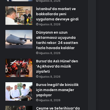
Ağustos 8, 2026
İstanbul’da market ve
bakkallarda yeni
uygulama devreye girdi
Ağustos 8, 2026
Dünyanın en uzun
aktarmasız uçuşunda
tarihi rekor: 24 saatten
fazla havada kaldılar
Ağustos 8, 2026
Bursa’da Aslı Hünel’den
‘Açıkhava’da müzik
ziyafeti
Ağustos 8, 2026
Bursa İnegöl’de binicilik
için modern manejler
yapılıyor
Ağustos 8, 2026
Çeşme ve Seferihisar’da