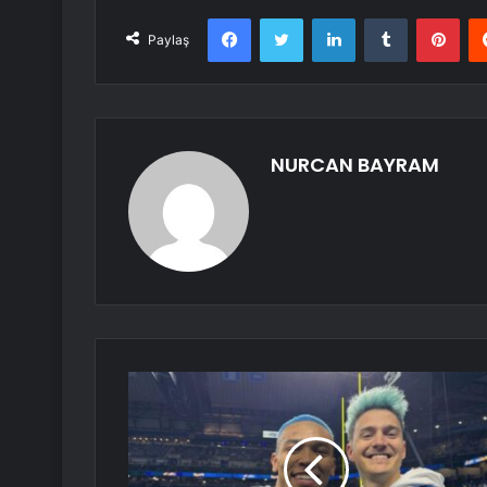
Facebook
Twitter
LinkedIn
Tumblr
Pint
Paylaş
NURCAN BAYRAM