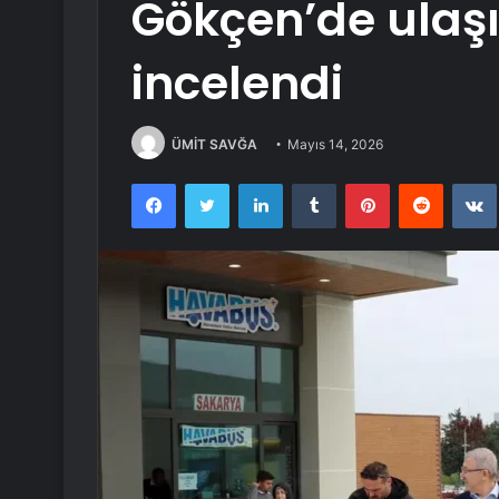
Gökçen’de ulaş
incelendi
ÜMİT SAVĞA
Mayıs 14, 2026
Facebook
Twitter
LinkedIn
Tumblr
Pinterest
Reddit