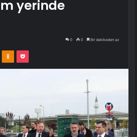
ım yerinde
0
0
Bir dakikadan az
VKontakte
Odnoklassniki
Pocket