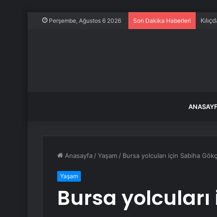
Kılıç
Perşembe, Ağustos 6 2026
Son Dakika Haberleri
ANASAY
Anasayfa
/
Yaşam
/
Bursa yolcuları için Sabiha Gök
Yaşam
Bursa yolcuları 