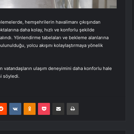
elemelerde, hemşehrilerin havalimanı çıkışından
talarına daha kolay, hızlı ve konforlu şekilde
alındı. Yönlendirme tabelaları ve bekleme alanlarına
ulunulduğu, yolcu akışını kolaylaştırmaya yönelik
en vatandaşların ulaşım deneyimini daha konforlu hale
i söyledi.
erest
Reddit
VKontakte
Odnoklassniki
Pocket
E-Posta ile paylaş
Yazdır