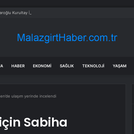
daroğlu Kurultay İçin Özgür Özel ile Görüştü
FA
HABER
EKONOMI
SAĞLIK
TEKNOLOJI
YAŞAM
çen’de ulaşım yerinde incelendi
için Sabiha