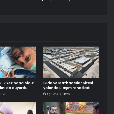
 ilk kez baba oldu:
Gıda ve Matbaacılar Sitesi
ını da duyurdu
yolunda ulaşım rahatladı
2026
Ağustos 3, 2026