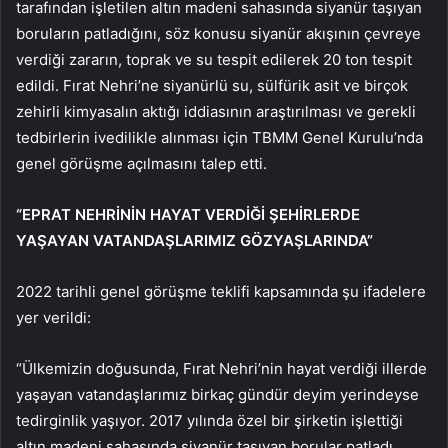
tarafından işletilen altın madeni sahasında siyanür taşıyan
boruların patladığını, söz konusu siyanür akışının çevreye
verdiği zararın, toprak ve su tespit edilerek 20 ton tespit
edildi. Fırat Nehri’ne siyanürlü su, sülfürik asit ve birçok
zehirli kimyasalın aktığı iddiasının araştırılması ve gerekli
tedbirlerin ivedilikle alınması için TBMM Genel Kurulu’nda
genel görüşme açılmasını talep etti.
“EPRAT NEHRİNİN HAYAT VERDİĞİ ŞEHİRLERDE
YAŞAYAN VATANDAŞLARIMIZ GÖZYAŞLARINDA”
2022 tarihli genel görüşme teklifi kapsamında şu ifadelere
yer verildi:
“Ülkemizin doğusunda, Fırat Nehri’nin hayat verdiği illerde
yaşayan vatandaşlarımız birkaç gündür deyim yerindeyse
tedirginlik yaşıyor. 2017 yılında özel bir şirketin işlettiği
altın madeni sahasında siyanür taşıyan borular patladı.