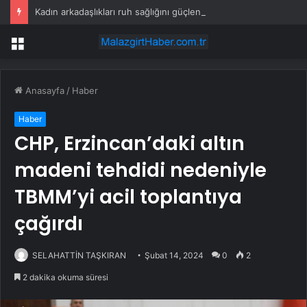
Kadın arkadaşlıkları ruh sağlığını güçlendiriyor
Menü
Anasayfa
/
Haber
Haber
CHP, Erzincan’daki altın
madeni tehdidi nedeniyle
TBMM’yi acil toplantıya
çağırdı
SELAHATTİN TAŞKIRAN
Şubat 14, 2024
0
2
2 dakika okuma süresi