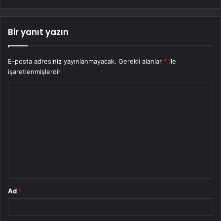
Bir yanıt yazın
E-posta adresiniz yayınlanmayacak.
Gerekli alanlar
*
ile
işaretlenmişlerdir
Y
o
r
u
m
*
Ad
*