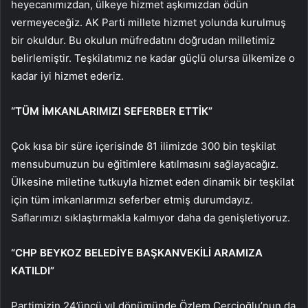
heyecanımızdan, ülkeye hizmet aşkımızdan ödün
vermeyeceğiz. AK Parti millete hizmet yolunda kurulmuş
bir okuldur. Bu okulun müfredatını doğrudan milletimiz
belirlemiştir. Teşkilatımız ne kadar güçlü olursa ülkemize o
kadar iyi hizmet ederiz.
“TÜM İMKANLARIMIZI SEFERBER ETTİK”
Çok kısa bir süre içerisinde 81 ilimizde 300 bin teşkilat
mensubumuzun bu eğitimlere katılmasını sağlayacağız.
Ülkesine miletine tutkuyla hizmet eden dinamik bir teşkilat
için tüm imkanlarımızı seferber etmiş durumdayız.
Saflarımızı sıklaştırmakla kalmıyor daha da genişletiyoruz.
“CHP BEYKOZ BELEDİYE BAŞKANVEKİLİ ARAMIZA
KATILDI”
Partimizin 24’üncü yıl dönümünde Özlem Çerçioğlu’nun da