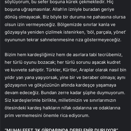
söylüyorum, bu sefer boşuna kürek çekmektedir. Hiç
boşuna uğraşmasınlar. Allah’ın izniyle buradan geriye
dönüş olmayacak. Biz böyle bir duruma ne pahasına olursa
olsun izin vermeyeceğiz. Bölgemizde sınırlar kanla ve
gözyaşıyla yeniden çizilmek istenirken, ‘böl, parçala, yönet’
oyununun tekrar sahnelenmesine rıza göstermeyeceğiz.
Bizim hem kardeşliğimiz hem de asırlara tabi tecrübemiz,
her türlü oyunu bozacak; her türlü sorunu aşacak kudret
ve kuvvete sahiptir. Türkler, Kürtler, Araplar olarak nasıl bin
yıldır yan yana yaşıyorsak, yine bir ve beraber olmaya; aynı
gözyaşının ve gökyüzünün altında kardeşçe yaşamaya
devam edeceğiz. Bundan zerre kadar şüphe duymuyorum.
Siz kardeşlerimle birlikte, milletimizin ve sınırlarımızın
ötesindeki kardeş halkların nifak odalarına ve odaklarına
prim vermemesini önemle rica ediyorum.
“MUHALEFET 3K GİRDABINDA DEBELENİP DURUYOR”