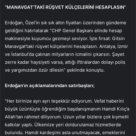
“MANAVGAT’TAKİ RÜŞVET KÜLÇELERİNİ HESAPLASIN”
Erdoğan, Özel’in sık sık altın fiyatları üzerinden gündeme
geldiğini hatırlatarak “CHP Genel Başkanı elinde hesap
makinesiyle kuyumcu gezmeyi seviyor. İşte fırsat: Gitsin
Manavgat’taki rüşvet külçelerini hesaplasın. Antalya, İzmir
ve İstanbul’da çalınan milyarların icmalini çıkarsın. Şayet
zerre kadar haysiyeti varsa, attığı iftiralardan dolayı polis
ve yargımızdan özür dilesin” şeklinde konuştu.
Erdoğan’ın açıklamalarından satırbaşları;
“Her birinize ayrı ayrı teşekkür ediyorum. Vefat haberini
büyük üzüntüyle öğrendiğim başdanışmanım Hamdi Kılıç’a
Allah’tan rahmet diliyorum. Uzun yıllar bizlere çok kıymetli
katkılar yaptı. Ülkemize yeri doldurulamaz hizmetlerde
bulundu. Hamdi kardeşimi asla unutmayacak, emeklerini