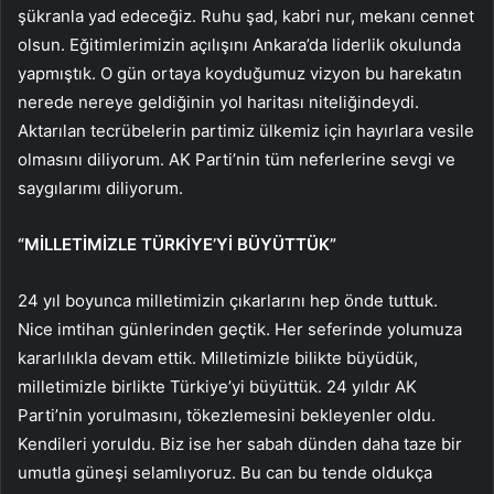
şükranla yad edeceğiz. Ruhu şad, kabri nur, mekanı cennet
olsun. Eğitimlerimizin açılışını Ankara’da liderlik okulunda
yapmıştık. O gün ortaya koyduğumuz vizyon bu harekatın
nerede nereye geldiğinin yol haritası niteliğindeydi.
Aktarılan tecrübelerin partimiz ülkemiz için hayırlara vesile
olmasını diliyorum. AK Parti’nin tüm neferlerine sevgi ve
saygılarımı diliyorum.
“MİLLETİMİZLE TÜRKİYE’Yİ BÜYÜTTÜK”
24 yıl boyunca milletimizin çıkarlarını hep önde tuttuk.
Nice imtihan günlerinden geçtik. Her seferinde yolumuza
kararlılıkla devam ettik. Milletimizle bilikte büyüdük,
milletimizle birlikte Türkiye’yi büyüttük. 24 yıldır AK
Parti’nin yorulmasını, tökezlemesini bekleyenler oldu.
Kendileri yoruldu. Biz ise her sabah dünden daha taze bir
umutla güneşi selamlıyoruz. Bu can bu tende oldukça