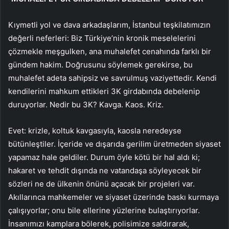
Kıymetli yol ve dava arkadaşlarım, İstanbul teşkilatımızın
değerli neferleri: Biz Türkiye’nin kronik meselelerini
çözmekle meşgulken, ana muhalefet cenahında farklı bir
gündem hakim. Doğrusunu söylemek gerekirse, bu
muhalefet adeta sahipsiz ve savrulmuş vaziyettedir. Kendi
kendilerini mahkum ettikleri 3K girdabında debelenip
duruyorlar. Nedir bu 3K? Kavga. Kaos. Kriz.
Evet: krizle, koltuk kavgasıyla, kaosla neredeyse
bütünleştiler. İçeride ve dışarıda gerilim üretmeden siyaset
yapamaz hale geldiler. Durum öyle kötü bir hal aldı ki;
hakaret ve tehdit dışında ne vatandaşa söyleyecek bir
sözleri ne de ülkenin önünü açacak bir projeleri var.
Akıllarınca mahkemeler ve siyaset üzerinde baskı kurmaya
çalışıyorlar; onu bile ellerine yüzlerine bulaştırıyorlar.
İnsanımızı kamplara bölerek, polisimize saldırarak,