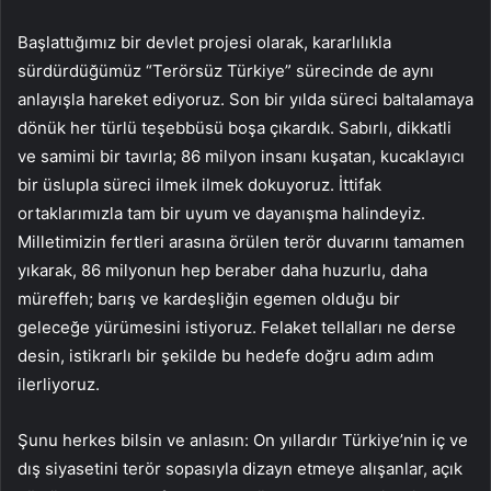
Başlattığımız bir devlet projesi olarak, kararlılıkla
sürdürdüğümüz “Terörsüz Türkiye” sürecinde de aynı
anlayışla hareket ediyoruz. Son bir yılda süreci baltalamaya
dönük her türlü teşebbüsü boşa çıkardık. Sabırlı, dikkatli
ve samimi bir tavırla; 86 milyon insanı kuşatan, kucaklayıcı
bir üslupla süreci ilmek ilmek dokuyoruz. İttifak
ortaklarımızla tam bir uyum ve dayanışma halindeyiz.
Milletimizin fertleri arasına örülen terör duvarını tamamen
yıkarak, 86 milyonun hep beraber daha huzurlu, daha
müreffeh; barış ve kardeşliğin egemen olduğu bir
geleceğe yürümesini istiyoruz. Felaket tellalları ne derse
desin, istikrarlı bir şekilde bu hedefe doğru adım adım
ilerliyoruz.
Şunu herkes bilsin ve anlasın: On yıllardır Türkiye’nin iç ve
dış siyasetini terör sopasıyla dizayn etmeye alışanlar, açık