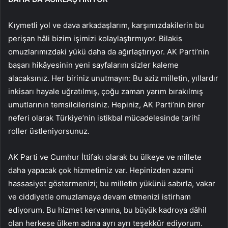
Kıymetli yol ve dava arkadaşlarım, karşımızdakilerin bu
perişan hâli bizim işimizi kolaylaştırmıyor. Bilakis
omuzlarımızdaki yükü daha da ağırlaştırıyor. AK Parti’nin
başarı hikâyesinin yeni sayfalarını sizler kaleme
alacaksınız. Her biriniz unutmayın: Bu aziz milletin, yıllardır
inkisarı hayale uğratılmış, çoğu zaman yarım bırakılmış
umutlarının temsilcilerisiniz. Hepiniz, AK Parti’nin birer
neferi olarak Türkiye’nin istikbal mücadelesinde tarihî
roller üstleniyorsunuz.
AK Parti ve Cumhur İttifakı olarak bu ülkeye ve millete
daha yapacak çok hizmetimiz var. Hepinizden azami
hassasiyet göstermenizi; bu milletin yükünü sabırla, vakar
ve ciddiyetle omuzlamaya devam etmenizi istirham
ediyorum. Bu hizmet kervanına, bu büyük kadroya dâhil
olan herkese ülkem adına ayrı ayrı teşekkür ediyorum.