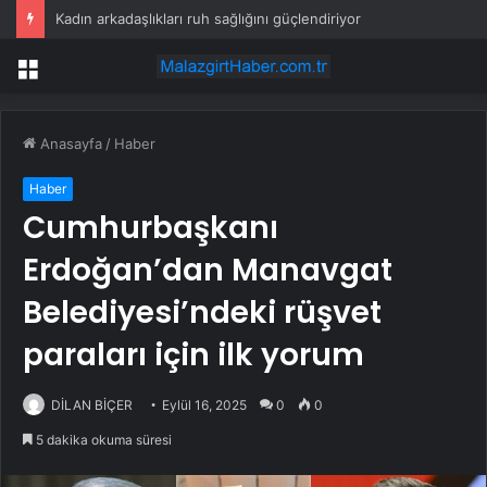
Kadın arkadaşlıkları ruh sağlığını güçlendiriyor
Menü
Anasayfa
/
Haber
Haber
Cumhurbaşkanı
Erdoğan’dan Manavgat
Belediyesi’ndeki rüşvet
paraları için ilk yorum
DİLAN BİÇER
Eylül 16, 2025
0
0
5 dakika okuma süresi