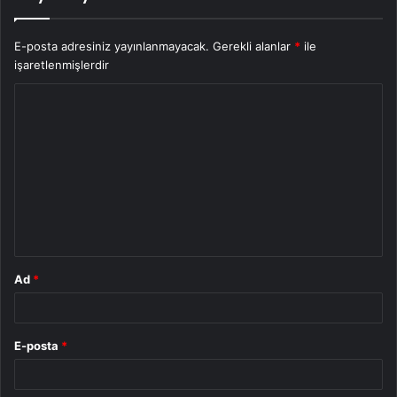
E-posta adresiniz yayınlanmayacak.
Gerekli alanlar
*
ile
işaretlenmişlerdir
Y
o
r
u
m
*
Ad
*
E-posta
*