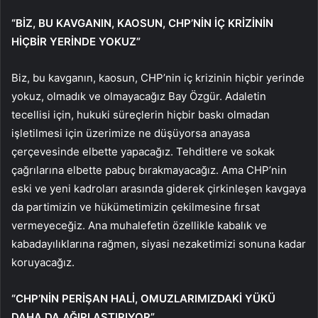
“BİZ, BU KAVGANIN, KAOSUN, CHP’NİN İÇ KRİZİNİN
HİÇBİR YERİNDE YOKUZ”
Biz, bu kavganın, kaosun, CHP’nin iç krizinin hiçbir yerinde
yokuz, olmadık ve olmayacağız Bay Özgür. Adaletin
tecellisi için, hukuki süreçlerin hiçbir baskı olmadan
işletilmesi için üzerimize ne düşüyorsa anayasa
çerçevesinde elbette yapacağız. Tehditlere ve sokak
çağrılarına elbette pabuç bırakmayacağız. Ama CHP’nin
eski ve yeni kadroları arasında giderek çirkinleşen kavgaya
da partimizin ve hükümetimizin çekilmesine fırsat
vermeyeceğiz. Ana muhalefetin özellikle kabalık ve
kabadayılıklarına rağmen, siyasi nezaketimizi sonuna kadar
koruyacağız.
“CHP’NİN PERİŞAN HALİ, OMUZLARIMIZDAKİ YÜKÜ
DAHA DA AĞIRLAŞTIRIYOR”