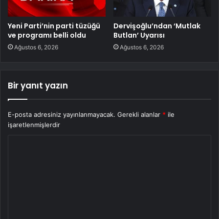
Yeni Parti’nin parti tüzüğü
Dervişoğlu’ndan ‘Mutlak
ve programı belli oldu
Butlan’ Uyarısı
Ağustos 6, 2026
Ağustos 6, 2026
Bir yanıt yazın
E-posta adresiniz yayınlanmayacak.
Gerekli alanlar
*
ile
işaretlenmişlerdir
Y
o
r
u
m
*