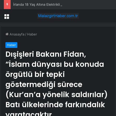
İrlanda 18 Yaş Altına Elektrikli Scooter Yasağı Getirdi
Menü
Anasayfa
/
Haber
Haber
Dışişleri Bakanı Fidan,
“İslam dünyası bu konuda
örgütlü bir tepki
göstermediği sürece
(Kur’an’a yönelik saldırılar)
Batı ülkelerinde farkındalık
yaratacaktır.