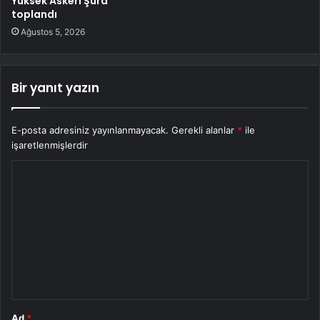
Yüksek Askerî Şûra
toplandı
Ağustos 5, 2026
Bir yanıt yazın
E-posta adresiniz yayınlanmayacak.
Gerekli alanlar
*
ile
işaretlenmişlerdir
Y
o
r
u
m
*
Ad
*