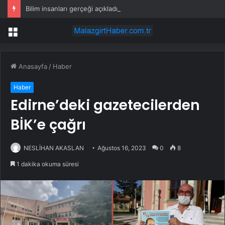
Bilim insanları gerçeği açıkladı: Em fazla bu kadar olabiliyormuş
Menü
Anasayfa
/
Haber
Haber
Edirne’deki gazetecilerden
BİK’e çağrı
NESLİHAN AKASLAN
Ağustos 16, 2023
0
8
1 dakika okuma süresi