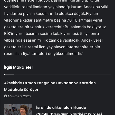
düşmesine neden oluyor. Basın İlan Kurumu (BİK) tek
yetkilidir. resmi ilanların yayınlandığı kurum.Ancak bu yılki
fiyatlar bu piyasa koşullarında oldukça düşük.Fiyatın
yılsonuna kadar santimetre başına 70 TL artması yerel
gazetelere biraz soluk verecektir.Bu anlamda bekliyoruz
BİK’in yerel basının sesine kulak vermesi. 5 ay sonra
yılbaşında esasen “Yıllık zam da yapılacak. Ancak yerel
gazeteler ile resmi ilan yayınlayan internet sitelerinin
resmi ilan fiyat tarifeleri de yükseltilmelidir.”
İlgili Makaleler
Akseki’de Orman Yangınına Havadan ve Karadan
Müdahale Sürüyor
Ağustos 6, 2026
İsrail’de alıkonulan İrlanda
Cumhurbaşkanının aktivist kardeşi