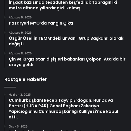
İnşaat kazısında tesadüfen keşfedildi: Toprağın iki
metre altında yıllardır gizli kalmış
Ağustos 9, 2026
Pazaryeri MYO’da Yangın Çıktı
Ağustos 9, 2026
Özgür Özel’in TBMM’deki unvanı ‘Grup Başkanı’ olarak
değişti
Ağustos 8, 2026
Çin ve Kırgızistan dışişleri bakanları Çolpon-Ata’da bir
araya geldi
Rastgele Haberler
Haziran 3, 2025
Cumhurbaşkanı Recep Tayyip Erdoğan, Hür Dava
Partisi (HÜDA PAR) Genel Başkanı Zekeriya
Yapıcıoğlu’nu Cumhurbaşkanlığı Külliyesi’nde kabul
etti.
Ocak 5, 2026