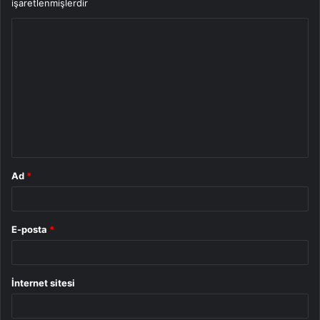
işaretlenmişlerdir
Y
o
r
u
m
*
Ad
*
E-posta
*
İnternet sitesi