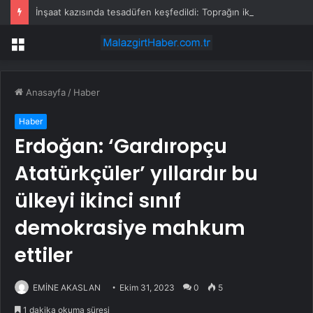
İnşaat kazısında tesadüfen keşfedildi: Toprağın iki metre altında yıllardır gizli kalmış
Menü
Anasayfa
/
Haber
Haber
Erdoğan: ‘Gardıropçu
Atatürkçüler’ yıllardır bu
ülkeyi ikinci sınıf
demokrasiye mahkum
ettiler
EMİNE AKASLAN
Ekim 31, 2023
0
5
1 dakika okuma süresi