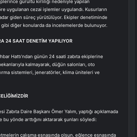
lerince gürültü kirliliği nedeniyle yapılan
e uygulanan cezai işlemler uygulandı. Kusurların
kadar giden süreç yürütülüyor. Ekipler denetiminde
en gibi diğer konularda da incelemelerde bulunuyor.
 24 SAAT DENETİM YAPILIYOR
hbar Hattı’ndan günün 24 saati zabıta ekiplerine
ekanlarıyla kalmayarak, düğün salonları, oto
rma sistemleri, jeneratörler, klima üniteleri ve
ELİĞİMİZDİR
si Zabıta Daire Başkanı Ömer Yalım, yaptığı açıklamada
 bu yönde arttığını aktararak şunları söyledi:
letmelerin çalışma esnasında olsun, eğlence esnasında