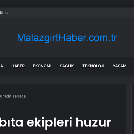
Aktaş’tan Bayram Öncesi Denetim Ziyareti
FA
HABER
EKONOMI
SAĞLIK
TEKNOLOJI
YAŞAM
zur için sahada
bıta ekipleri huzur