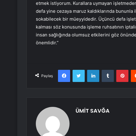
etmek istiyorum. Kurallara uymayan işletmeden 
defa yine cezaya maruz kaldıklarında bununla i
sokabilecek bir müeyyidedir. Üçüncü defa işlet
kalması söz konusunda işleme ruhsatının iptali
insan sağlığında olumsuz etkilerini göz önünd
önemlidir.”
Facebook
Twitter
LinkedIn
Tumblr
Pint
Paylaş
ÜMİT SAVĞA