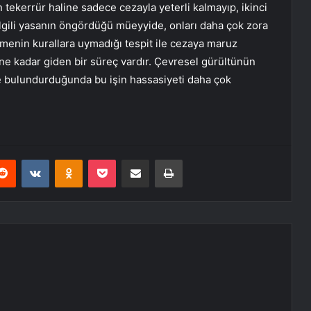
tekerrür haline sadece cezayla yeterli kalmayıp, ikinci
lgili yasanın öngördüğü müeyyide, onları daha çok zora
menin kurallara uymadığı tespit ile cezaya maruz
ne kadar giden bir süreç vardır. Çevresel gürültünün
e bulundurduğunda bu işin hassasiyeti daha çok
erest
Reddit
VKontakte
Odnoklassniki
Pocket
E-Posta ile paylaş
Yazdır