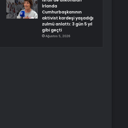
İsrail’de alıkonulan
İrlanda
Cumhurbaşkanının
aktivist kardeşi yaşadığı
zulmü anlattı: 3 gün 5 yıl
gibi geçti
Ağustos 5, 2026