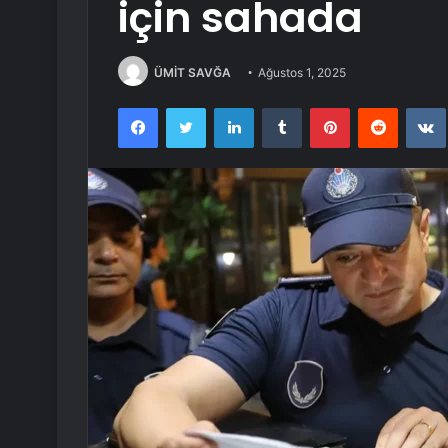
için sahada
ÜMİT SAVĞA
Ağustos 1, 2025
Facebook
Twitter
LinkedIn
Tumblr
Pinterest
Reddit