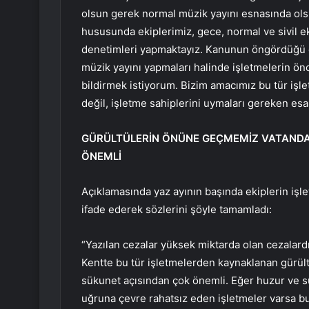
olsun gerek normal müzik yayını esnasında ols
hususunda ekiplerimiz, gece, normal ve sivil ek
denetimleri yapmaktayız. Kanunun öngördüğü e
müzik yayını yapmaları halinde işletmelerin ön
bildirmek istiyorum. Bizim amacımız bu tür işl
değil, işletme sahiplerini uymaları gereken esas
GÜRÜLTÜLERİN ÖNÜNE GEÇMEMİZ VATANDA
ÖNEMLİ
Açıklamasında yaz ayının başında ekiplerin iş
ifade ederek sözlerini şöyle tamamladı:
“Yazılan cezalar yüksek miktarda olan cezalardır
Kentte bu tür işletmelerden kaynaklanan gürü
sükunet açısından çok önemli. Eğer huzur ve 
uğruna çevre rahatsız eden işletmeler varsa bu