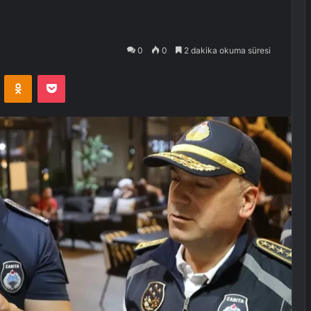
0
0
2 dakika okuma süresi
VKontakte
Odnoklassniki
Pocket