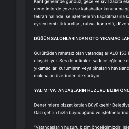
Kent genelinde gündüz, gece ve sivil zabıta ekip
denetimlerde çevre ve kabahatler kanununa gör
tekrarı halinde ise işletmelerin kapatılmasına 
ayrıca temizlik kuralları, ruhsat kontrolü, düz
DÜĞÜN SALONLARINDAN OTO YIKAMACILARA
Gürültüden rahatsız olan vatandaşlar ALO 153 İ
ulaşabiliyor. Ses denetimleri sadece eğlence m
yıkamacılar, kurumların veya binaların havalandı
makinaları üzerinden de sürüyor.
YALIM: VATANDAŞLARIN HUZURU BİZİM ÖNC
Denetimlere bizzat katılan Büyükşehir Belediye
Gazi şehrin hızla büyüdüğünü ve işletmelerinde
“Vatandaşların huzuru bizim önceliğimizdir. İş