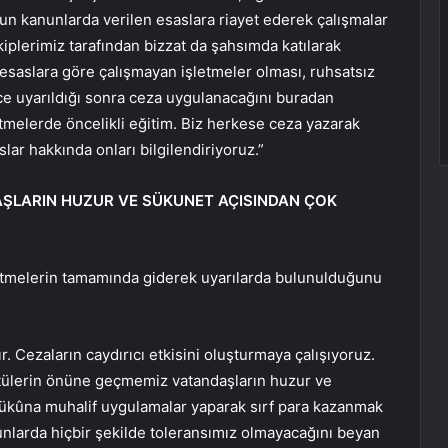
un kanunlarda verilen esaslara riayet ederek çalışmalar
iplerimiz tarafından bizzat da şahsımda katılarak
saslara göre çalışmayan işletmeler olması, ruhsatsız
ce uyarıldığı sonra ceza uygulanacağını buradan
etmelerde öncelikli eğitim. Biz herkese ceza yazarak
lar hakkında onları bilgilendiriyoruz.”
ŞLARIN HUZUR VE SÜKUNET AÇISINDAN ÇOK
letmelerin tamamında giderek uyarılarda bulunulduğunu
. Cezaların caydırıcı etkisini oluşturmaya çalışıyoruz.
ltülerin önüne geçmemiz vatandaşların huzur ve
sükûna muhalif uygulamalar yaparak sırf para kazanmak
nlarda hiçbir şekilde toleransımız olmayacağını beyan