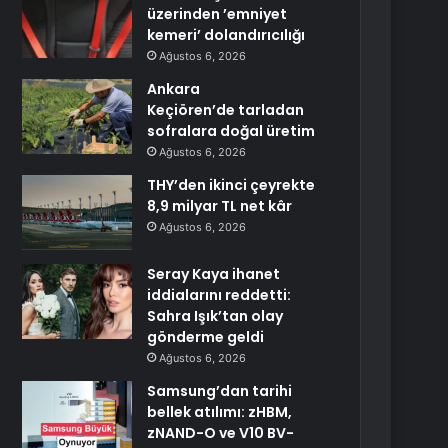
üzerinden ’emniyet
kemeri’ dolandırıcılığı
Ağustos 6, 2026
Ankara
Keçiören’de tarladan
sofralara doğal üretim
Ağustos 6, 2026
THY’den ikinci çeyrekte
8,9 milyar TL net kâr
Ağustos 6, 2026
Seray Kaya ihanet
iddialarını reddetti:
Sahra Işık’tan olay
gönderme geldi
Ağustos 6, 2026
Samsung’dan tarihi
bellek atılımı: zHBM,
zNAND-O ve V10 BV-