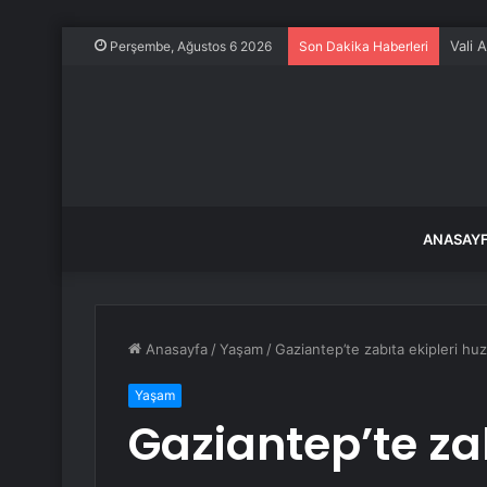
Vali 
Perşembe, Ağustos 6 2026
Son Dakika Haberleri
ANASAY
Anasayfa
/
Yaşam
/
Gaziantep’te zabıta ekipleri hu
Yaşam
Gaziantep’te za