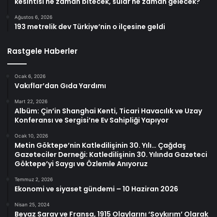
kesintisi ne zaman bitecek, sular ne zaman gelecek?
Ağustos 6, 2026
193 metrelik dev Türkiye’nin o ilçesine geldi
Rastgele Haberler
Ocak 6, 2026
Vakıflar’dan Gıda Yardımı
Mart 22, 2026
Albüm: Çin’in Shanghai Kenti, Ticari Havacılık ve Uzay
Konferansı ve Sergisi’ne Ev Sahipliği Yapıyor
Ocak 10, 2026
Metin Göktepe’nin Katledilişinin 30. Yılı… Çağdaş
Gazeteciler Derneği: Katledilişinin 30. Yılında Gazeteci
Göktepe’yi Saygı ve Özlemle Anıyoruz
Temmuz 2, 2026
Ekonomi ve siyaset gündemi – 10 Haziran 2026
Nisan 25, 2024
Beyaz Saray ve Fransa, 1915 Olaylarını ‘Soykırım’ Olarak