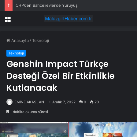
CHP’den Bahçelievler’de Yürüyüş
Menü
Anasayfa
/
Teknoloji
Teknoloji
Genshin Impact Türkçe
Desteği Özel Bir Etkinlikle
Kutlanacak
EMİNE AKASLAN
Aralık 7, 2022
0
20
1 dakika okuma süresi