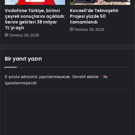
Vodafone Türkiye, birinci
Kocaeli’de Teknoşehir
çeyrek sonuçlarını açıkladı:
Projesi yüzde 50
Servis gelirleri 38 milyar
tamamlandı
TL’yi aştı
Temmuz 28, 2026
Temmuz 29, 2026
Bir yanıt yazın
E-posta adresiniz yayınlanmayacak.
Gerekli alanlar
*
ile
işaretlenmişlerdir
Y
o
r
u
m