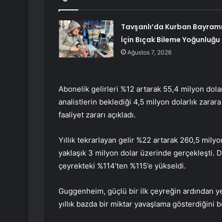
Tavşanlı’da Kurban Bayram
İçin Bıçak Bileme Yoğunluğu
Ağustos 7, 2026
Abonelik gelirleri %12 artarak 55,4 milyon dola
analistlerin beklediği 4,5 milyon dolarlık zarar
faaliyet zararı açıkladı.
Yıllık tekrarlayan gelir %22 artarak 260,5 mily
yaklaşık 3 milyon dolar üzerinde gerçekleşti. D
çeyrekteki %114’ten %115’e yükseldi.
Guggenheim, güçlü bir ilk çeyreğin ardından yen
yıllık bazda bir miktar yavaşlama gösterdiğini be