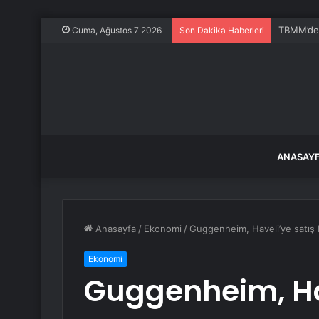
TBMM’de K
Cuma, Ağustos 7 2026
Son Dakika Haberleri
ANASAY
Anasayfa
/
Ekonomi
/
Guggenheim, Haveli’ye satış
Ekonomi
Guggenheim, Ha