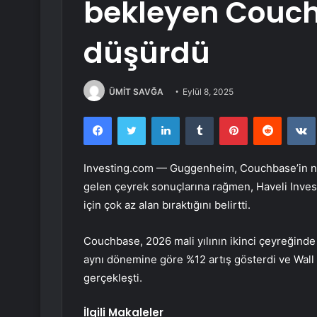
bekleyen Couch
düşürdü
ÜMİT SAVĞA
Eylül 8, 2025
Facebook
Twitter
LinkedIn
Tumblr
Pinterest
Reddit
Investing.com — Guggenheim,
Couchbase
’in 
gelen çeyrek sonuçlarına rağmen, Haveli Investm
için çok az alan bıraktığını belirtti.
Couchbase, 2026 mali yılının ikinci çeyreğinde 5
aynı dönemine göre %12 artış gösterdi ve Wall 
gerçekleşti.
İlgili Makaleler