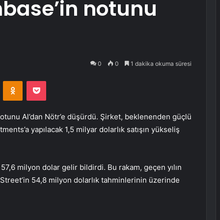
base’in notunu
0
0
1 dakika okuma süresi
VKontakte
Odnoklassniki
Pocket
notunu Al’dan Nötr’e düşürdü. Şirket, beklenenden güçlü
ents’a yapılacak 1,5 milyar dolarlık satışın yükseliş
7,6 milyon dolar gelir bildirdi. Bu rakam, geçen yılın
Street’in 54,8 milyon dolarlık tahminlerinin üzerinde