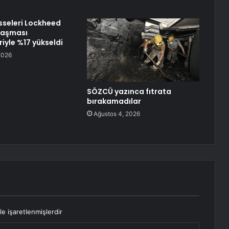
sseleri Lockheed
laşması
iyle %17 yükseldi
2026
SÖZCÜ yazınca fıtrata
bırakamadılar
Ağustos 4, 2026
le işaretlenmişlerdir