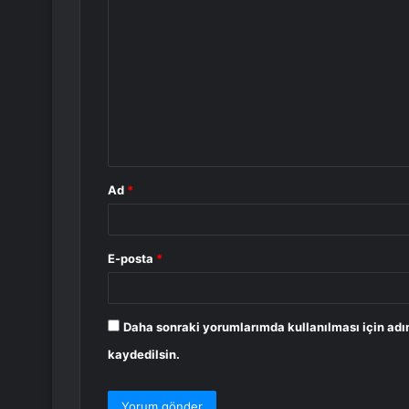
Y
o
r
u
m
*
Ad
*
E-posta
*
Daha sonraki yorumlarımda kullanılması için adı
kaydedilsin.