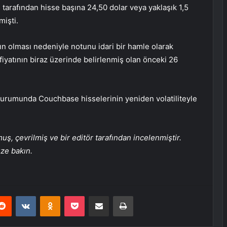
arafından hisse başına 24,50 dolar veya yaklaşık 1,5
mişti.
olması nedeniyle notunu idari bir hamle olarak
fiyatının biraz üzerinde belirlenmiş olan önceki 26
durumunda Couchbase hisselerinin yeniden volatiliteyle
, çevrilmiş ve bir editör tarafından incelenmiştir.
üze bakın.
erest
Reddit
VKontakte
Odnoklassniki
Pocket
E-Posta ile paylaş
Yazdır