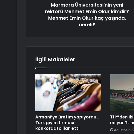
Marmara Üniversitesi'nin yeni
rektörü Mehmet Emin Okur kimdir?
Mehmet Emin Okur kaç yaşında,
nereli?
İlgili Makaleler
Armani’ye üretim yapıyordu…
THY’den iki
Türk giyim firması
milyar TL n
konkordato ilan etti
Ağustos 6, 