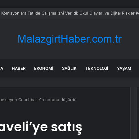
omisyonlara Tatilde Çalışma İzni Verildi: Okul Olayları ve Dijital Riskler
FA
HABER
EKONOMI
SAĞLIK
TEKNOLOJI
YAŞAM
 bekleyen Couchbase’in notunu düşürdü
veli’ye satış