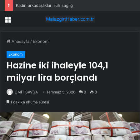
Kadın arkadaşlıkları ruh sağlığını güçlendiriyor
Menü
Anasayfa
/
Ekonomi
Ekonomi
Hazine iki ihaleyle 104,1
milyar lira borçlandı
ÜMİT SAVĞA
Temmuz 5, 2026
0
0
1 dakika okuma süresi