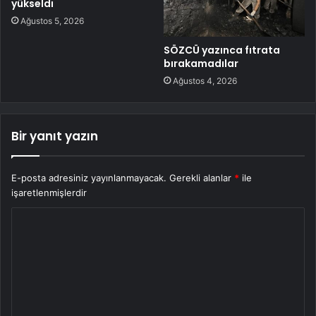
yükseldi
Ağustos 5, 2026
SÖZCÜ yazınca fıtrata
bırakamadılar
Ağustos 4, 2026
Bir yanıt yazın
E-posta adresiniz yayınlanmayacak.
Gerekli alanlar
*
ile
işaretlenmişlerdir
Y
o
r
u
m