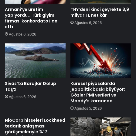
Armani’ye üretim
THY’den ikinci çeyrekte 8,9
yapıyordu… Türk giyim
milyar TL net kâr
firması konkordato ilan
Ağustos 6, 2026
etti
Ağustos 6, 2026
Sivas’ta Barajlar Dolup
Küresel piyasalarda
Taştı
jeopolitik baskı büyüyor:
Gözler PMI verileri ve
Ağustos 6, 2026
Moody’s kararında
Ağustos 5, 2026
NioCorp hisseleri Lockheed
tedarik anlaşması
görüşmeleriyle %17