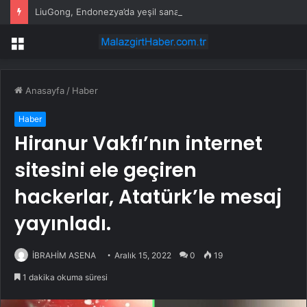
LiuGong, Endonezya’da yeşil sanayi parkı kuruyor
Menü
Anasayfa
/
Haber
Haber
Hiranur Vakfı’nın internet
sitesini ele geçiren
hackerlar, Atatürk’le mesaj
yayınladı.
İBRAHİM ASENA
Aralık 15, 2022
0
19
1 dakika okuma süresi