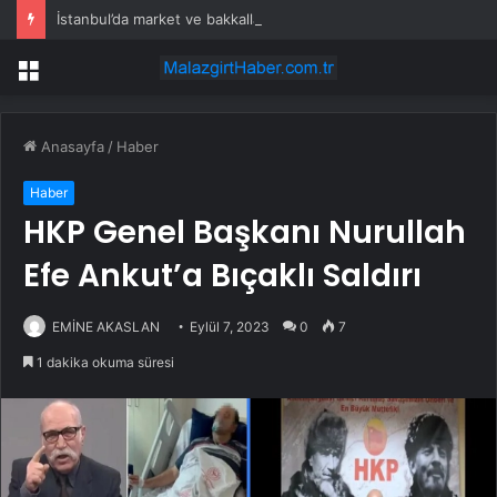
İstanbul’da market ve bakkallarda yeni uygulama devreye girdi
Menü
Anasayfa
/
Haber
Haber
HKP Genel Başkanı Nurullah
Efe Ankut’a Bıçaklı Saldırı
EMİNE AKASLAN
Eylül 7, 2023
0
7
1 dakika okuma süresi