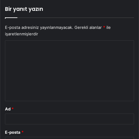
Bir yanıt yazın
E-posta adresiniz yayınlanmayacak.
Gerekli alanlar
*
ile
işaretlenmişlerdir
Y
o
r
u
m
*
Ad
*
E-posta
*