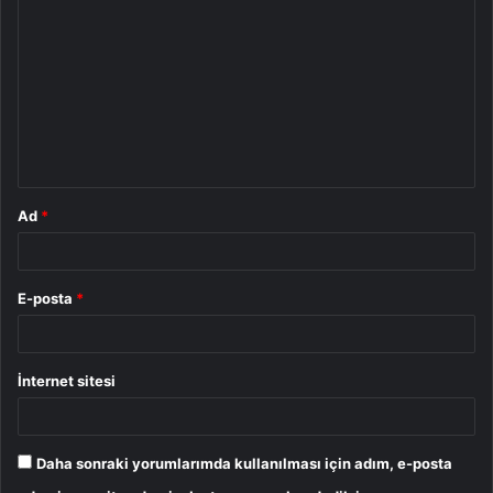
o
r
u
m
*
Ad
*
E-posta
*
İnternet sitesi
Daha sonraki yorumlarımda kullanılması için adım, e-posta