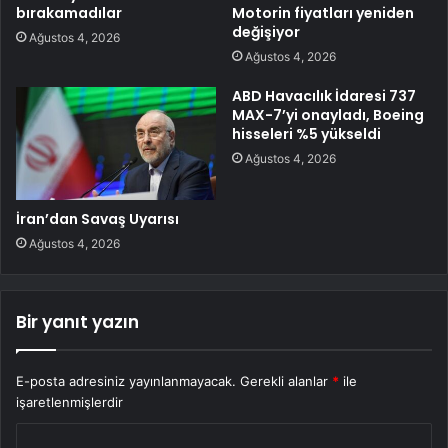
bırakamadılar
Motorin fiyatları yeniden
değişiyor
Ağustos 4, 2026
Ağustos 4, 2026
ABD Havacılık İdaresi 737
MAX-7’yi onayladı, Boeing
hisseleri %5 yükseldi
Ağustos 4, 2026
İran’dan Savaş Uyarısı
Ağustos 4, 2026
Bir yanıt yazın
E-posta adresiniz yayınlanmayacak.
Gerekli alanlar
*
ile
işaretlenmişlerdir
Y