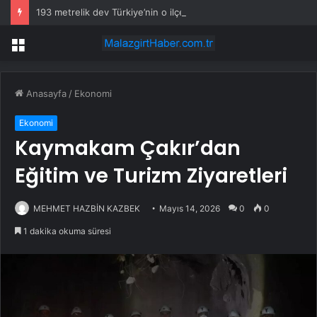
193 metrelik dev Türkiye’nin o ilçesine geldi
Menü
Anasayfa
/
Ekonomi
Ekonomi
Kaymakam Çakır’dan
Eğitim ve Turizm Ziyaretleri
MEHMET HAZBİN KAZBEK
Mayıs 14, 2026
0
0
1 dakika okuma süresi