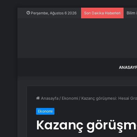
Bilim
Perşembe, Ağustos 6 2026
Son Dakika Haberleri
ANASAY
Anasayfa
/
Ekonomi
/
Kazanç görüşmesi: Hesai Group
Ekonomi
Kazanç görüşme