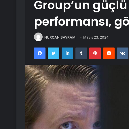
Group’un güçlü 
performansı, göz
NURCAN BAYRAM
Mayıs 23, 2024
Facebook
Twitter
LinkedIn
Tumblr
Pinterest
Reddit