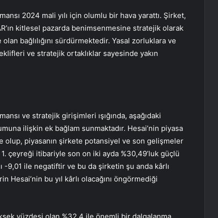
nsı 2024 mali yılı için olumlu bir hava yarattı. Şirket,
R’ın kitlesel pazarda benimsenmesine stratejik olarak
lan bağlılığını sürdürmektedir. Yasal zorluklara ve
lifleri ve stratejik ortaklıklar sayesinde yakın
nsı ve stratejik girişimleri ışığında, aşağıdaki
numuna ilişkin ek bağlam sunmaktadır. Hesai’nin piyasa
 olup, piyasanın şirkete potansiyel ve son gelişmeler
1. çeyreği itibariyle son on iki ayda %30,49’luk güçlü
 -9,01 ile negatiftir ve bu da şirketin şu anda kârlı
in Hesai’nin bu yıl kârlı olacağını öngörmediği
yüksek yüzdesi olan %32,4 ile önemli bir dalgalanma