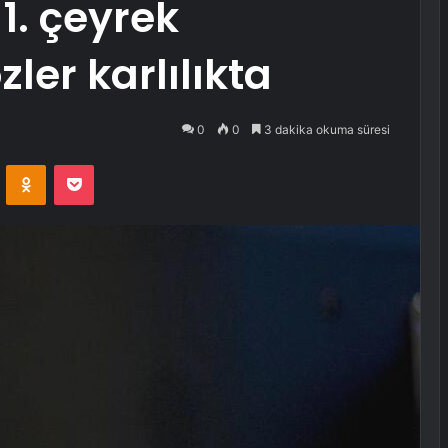
1. çeyrek
ler karlılıkta
0
0
3 dakika okuma süresi
VKontakte
Odnoklassniki
Pocket