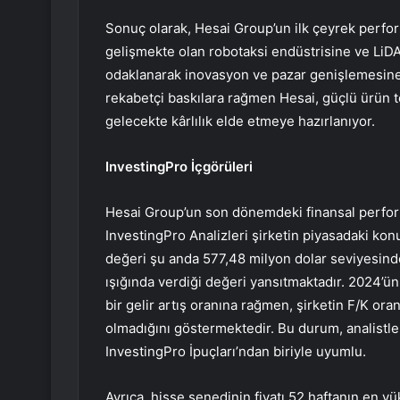
Sonuç olarak, Hesai Group’un ilk çeyrek performa
gelişmekte olan robotaksi endüstrisine ve LiDA
odaklanarak inovasyon ve pazar genişlemesine o
rekabetçi baskılara rağmen Hesai, güçlü ürün tek
gelecekte kârlılık elde etmeye hazırlanıyor.
InvestingPro İçgörüleri
Hesai Group’un son dönemdeki finansal performa
InvestingPro Analizleri şirketin piyasadaki ko
değeri şu anda 577,48 milyon dolar seviyesinde
ışığında verdiği değeri yansıtmaktadır. 2024’ün 
bir gelir artış oranına rağmen, şirketin F/K oranı
olmadığını göstermektedir. Bu durum, analistler
InvestingPro İpuçları’ndan biriyle uyumlu.
Ayrıca, hisse senedinin fiyatı 52 haftanın en 