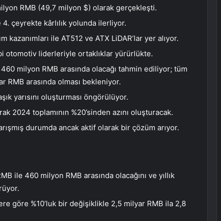
ilyon RMB (49,7 milyon $) olarak gerçekleşti.
 4. çeyrekte kârlılık yolunda ilerliyor.
m kazanımları ile AT512 ve ATX LiDAR’lar yer alıyor.
 otomotiv liderleriyle ortaklıklar yürürlükte.
e 460 milyon RMB arasında olacağı tahmin ediliyor; tüm
lyar RMB arasında olması bekleniyor.
aşık yarısını oluşturması öngörülüyor.
arak 2024 toplamının %20’sinden azını oluşturacak.
arışmış durumda ancak aktif olarak bir çözüm arıyor.
RMB ile 460 milyon RMB arasında olacağını ve yıllık
rüyor.
ere göre %10’luk bir değişiklikle 2,5 milyar RMB ila 2,8