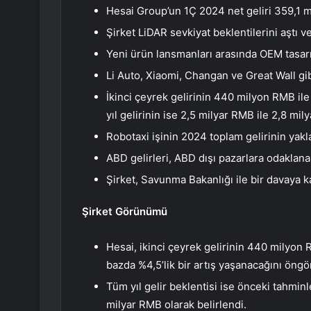
Hesai Group’un 1Ç 2024 net geliri 359,1 m
Şirket LiDAR sevkiyat beklentilerini aştı ve
Yeni ürün lansmanları arasında OEM tasarı
Li Auto, Xiaomi, Changan ve Great Wall gibi
İkinci çeyrek gelirinin 440 milyon RMB il
yıl gelirinin ise 2,5 milyar RMB ile 2,8 mi
Robotaxi işinin 2024 toplam gelirinin yakl
ABD gelirleri, ABD dışı pazarlara odaklan
Şirket, Savunma Bakanlığı ile bir davaya k
Şirket Görünümü
Hesai, ikinci çeyrek gelirinin 440 milyon 
bazda %4,5’lik bir artış yaşanacağını öngö
Tüm yıl gelir beklentisi ise önceki tahminl
milyar RMB olarak belirlendi.