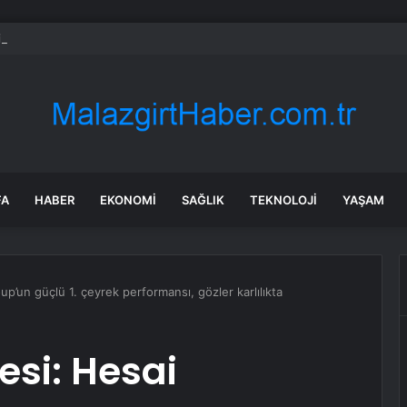
 insanları gerçeği açıkladı: Em fazla bu kadar olabiliyormuş
FA
HABER
EKONOMI
SAĞLIK
TEKNOLOJI
YAŞAM
’un güçlü 1. çeyrek performansı, gözler karlılıkta
si: Hesai