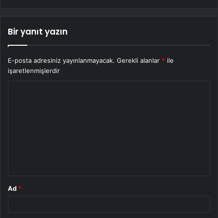
Bir yanıt yazın
E-posta adresiniz yayınlanmayacak.
Gerekli alanlar
*
ile
işaretlenmişlerdir
Y
o
r
u
m
*
Ad
*