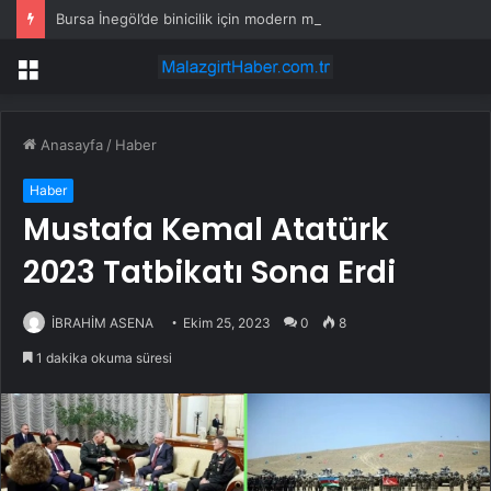
Bursa İnegöl’de binicilik için modern manejler yapılıyor
Menü
Anasayfa
/
Haber
Haber
Mustafa Kemal Atatürk
2023 Tatbikatı Sona Erdi
İBRAHİM ASENA
Ekim 25, 2023
0
8
1 dakika okuma süresi