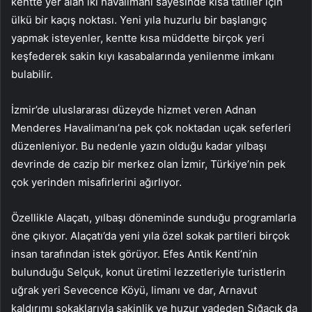
kentte yer alan iki havalimanı sayesinde kısa tatiller için
ülkü bir kaçış noktası. Yeni yıla huzurlu bir başlangıç
yapmak isteyenler, kentte kısa müddette birçok yeri
keşfederek sakin kıyı kasabalarında yenilenme imkanı
bulabilir.
İzmir’de uluslararası düzeyde hizmet veren Adnan
Menderes Havalimanı’na pek çok noktadan uçak seferleri
düzenleniyor. Bu nedenle yazın olduğu kadar yılbaşı
devrinde de cazip bir merkez olan İzmir, Türkiye’nin pek
çok yerinden misafirlerini ağırlıyor.
Özellikle Alaçatı, yılbaşı döneminde sunduğu programlarla
öne çıkıyor. Alaçatı’da yeni yıla özel sokak partileri birçok
insan tarafından istek görüyor. Efes Antik Kenti’nin
bulunduğu Selçuk, konut üretimi lezzetleriyle turistlerin
uğrak yeri Sevecence Köyü, limanı ve dar, Arnavut
kaldırımı sokaklarıyla sakinlik ve huzur vadeden Sığacık da