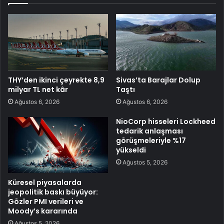
THY’den ikinci çeyrekte 8,9
Sivas’ta Barajlar Dolup
milyar TL net kâr
Taştı
Ağustos 6, 2026
Ağustos 6, 2026
NioCorp hisseleri Lockheed
tedarik anlaşması
görüşmeleriyle %17
yükseldi
Ağustos 5, 2026
Küresel piyasalarda
jeopolitik baskı büyüyor:
Gözler PMI verileri ve
Moody’s kararında
Ağustos 5, 2026