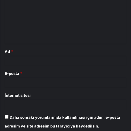
o
r
u
m
*
Ad
*
E-posta
*
İnternet sitesi
Daha sonraki yorumlarımda kullanılması için adım, e-posta
adresim ve site adresim bu tarayıcıya kaydedilsin.