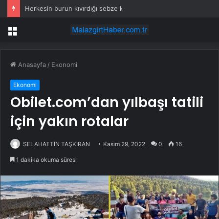
Herkesin burun kıvırdığı sebze kalbi korumaya alıyor
Menü
Anasayfa
/
Ekonomi
Ekonomi
Obilet.com’dan yılbaşı tatili
için yakın rotalar
SELAHATTİN TAŞKIRAN
Kasım 29, 2022
0
16
1 dakika okuma süresi