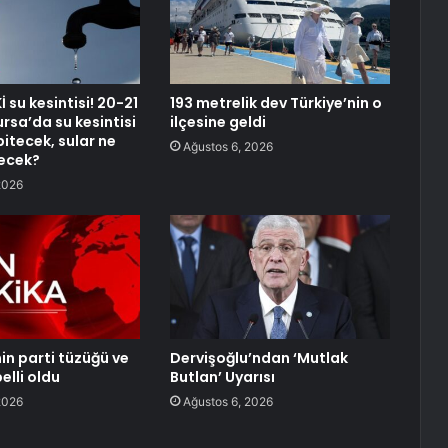
 su kesintisi! 20-21
193 metrelik dev Türkiye’nin o
sa’da su kesintisi
ilçesine geldi
itecek, sular ne
Ağustos 6, 2026
ecek?
2026
nin parti tüzüğü ve
Dervişoğlu’ndan ‘Mutlak
elli oldu
Butlan’ Uyarısı
2026
Ağustos 6, 2026