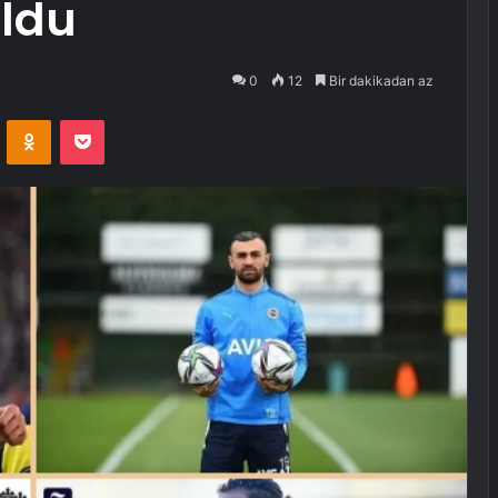
oldu
0
12
Bir dakikadan az
VKontakte
Odnoklassniki
Pocket