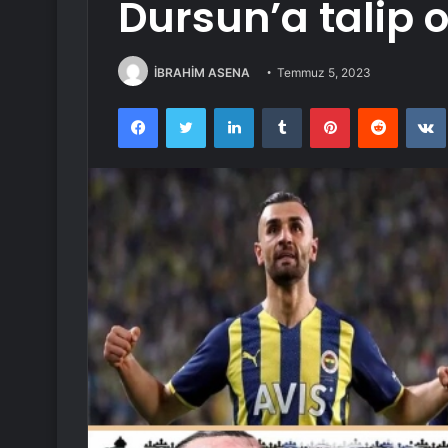
Dursun’a talip 
İBRAHİM ASENA
Temmuz 5, 2023
Facebook
Twitter
LinkedIn
Tumblr
Pinterest
Reddit