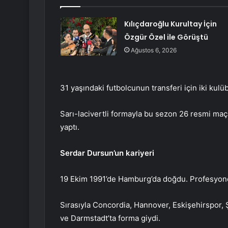
Kılıçdaroğlu Kurultay İçin
Özgür Özel ile Görüştü
Ağustos 6, 2026
31 yaşındaki futbolcunun transferi için iki kul
Sarı-lacivertli formayla bu sezon 26 resmi maça
yaptı.
Serdar Dursun’un kariyeri
19 Ekim 1991’de Hamburg’da doğdu. Profesyonel 
Sırasıyla Concordia, Hannover, Eskişehirspor, 
ve Darmstadt’ta forma giydi.