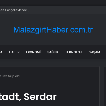
en Bahçelievler’de Yürüyüş
FA
HABER
EKONOMI
SAĞLIK
TEKNOLOJI
YAŞAM
un’a talip oldu
adt, Serdar