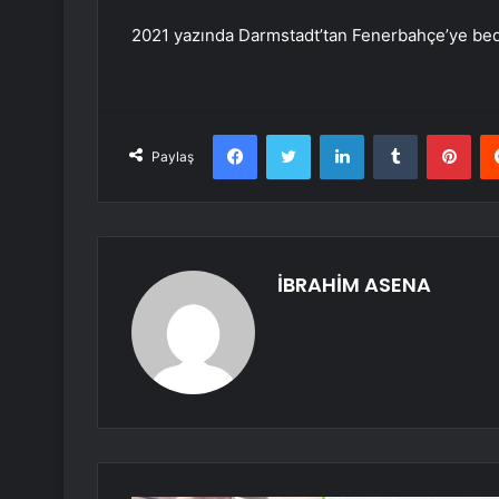
2021 yazında Darmstadt’tan Fenerbahçe’ye bede
Facebook
Twitter
LinkedIn
Tumblr
Pint
Paylaş
İBRAHİM ASENA