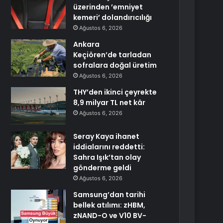
üzerinden ’emniyet
kemeri’ dolandırıcılığı
Ağustos 6, 2026
Ankara
Keçiören’de tarladan
sofralara doğal üretim
Ağustos 6, 2026
THY’den ikinci çeyrekte
8,9 milyar TL net kâr
Ağustos 6, 2026
Seray Kaya ihanet
iddialarını reddetti:
Sahra Işık’tan olay
gönderme geldi
Ağustos 6, 2026
Samsung’dan tarihi
bellek atılımı: zHBM,
zNAND-O ve V10 BV-