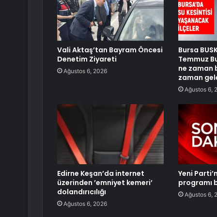
Vali Aktaş’tan Bayram Öncesi
Bursa BUSKİ
Denetim Ziyareti
Temmuz Bur
ne zaman b
Ağustos 6, 2026
zaman gel
Ağustos 6, 
Edirne Keşan’da internet
Yeni Parti’
üzerinden ’emniyet kemeri’
programı b
dolandırıcılığı
Ağustos 6, 
Ağustos 6, 2026