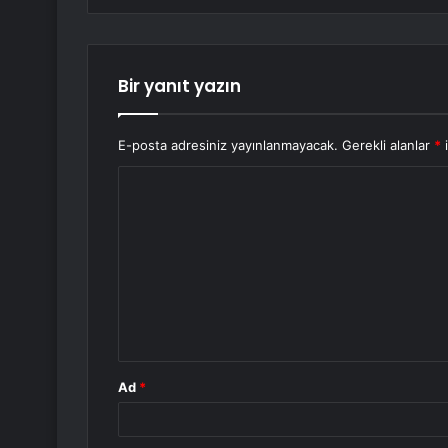
Bir yanıt yazın
E-posta adresiniz yayınlanmayacak.
Gerekli alanlar
*
i
Y
o
r
u
m
*
Ad
*