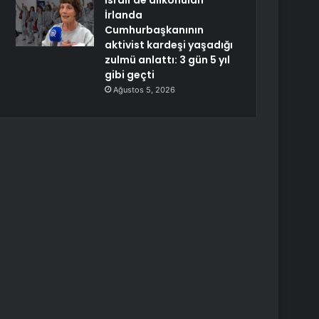
İsrail’de alıkonulan
İrlanda
Cumhurbaşkanının
aktivist kardeşi yaşadığı
zulmü anlattı: 3 gün 5 yıl
gibi geçti
Ağustos 5, 2026