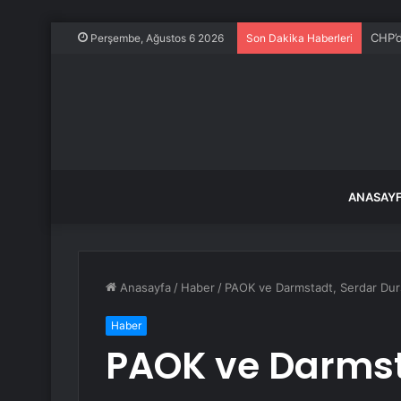
CHP’d
Perşembe, Ağustos 6 2026
Son Dakika Haberleri
ANASAY
Anasayfa
/
Haber
/
PAOK ve Darmstadt, Serdar Durs
Haber
PAOK ve Darmst