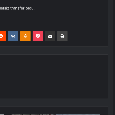
lsiz transfer oldu.
erest
Reddit
VKontakte
Odnoklassniki
Pocket
E-Posta ile paylaş
Yazdır