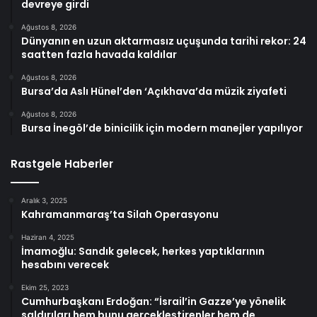
devreye girdi
Ağustos 8, 2026
Dünyanın en uzun aktarmasız uçuşunda tarihi rekor: 24
saatten fazla havada kaldılar
Ağustos 8, 2026
Bursa’da Aslı Hünel’den ‘Açıkhava’da müzik ziyafeti
Ağustos 8, 2026
Bursa İnegöl’de binicilik için modern manejler yapılıyor
Rastgele Haberler
Aralık 3, 2025
Kahramanmaraş’ta Silah Operasyonu
Haziran 4, 2025
İmamoğlu: Sandık gelecek, herkes yaptıklarının
hesabını verecek
Ekim 25, 2023
Cumhurbaşkanı Erdoğan: “İsrail’in Gazze’ye yönelik
saldırıları hem bunu gerçekleştirenler hem de