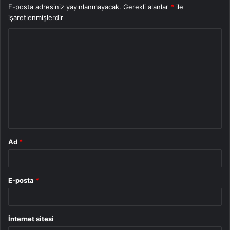
E-posta adresiniz yayınlanmayacak.
Gerekli alanlar
*
ile
işaretlenmişlerdir
Y
o
r
u
m
*
Ad
*
E-posta
*
İnternet sitesi