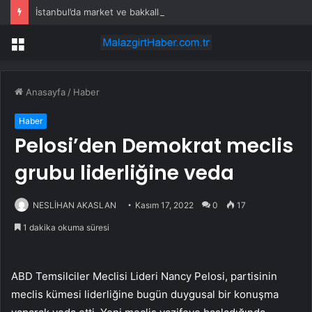
İstanbul’da market ve bakkallarda yeni uygulama devreye girdi
Menü
Anasayfa
/
Haber
Haber
Pelosi’den Demokrat meclis
grubu liderliğine veda
NESLİHAN AKASLAN
Kasım 17, 2022
0
17
1 dakika okuma süresi
ABD Temsilciler Meclisi Lideri Nancy Pelosi, partisinin
meclis kümesi liderliğine bugün duygusal bir konuşma