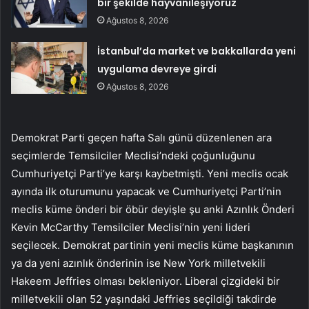
bir şekilde hayvanileşiyoruz
Ağustos 8, 2026
İstanbul’da market ve bakkallarda yeni
uygulama devreye girdi
Ağustos 8, 2026
Demokrat Parti geçen hafta Salı günü düzenlenen ara
seçimlerde Temsilciler Meclisi’ndeki çoğunluğunu
Cumhuriyetçi Parti’ye karşı kaybetmişti. Yeni meclis ocak
ayında ilk oturumunu yapacak ve Cumhuriyetçi Parti’nin
meclis küme önderi bir öbür deyişle şu anki Azınlık Önderi
Kevin McCarthy Temsilciler Meclisi’nin yeni lideri
seçilecek. Demokrat partinin yeni meclis küme başkanının
ya da yeni azınlık önderinin ise New York milletvekili
Hakeem Jeffries olması bekleniyor. Liberal çizgideki bir
milletvekili olan 52 yaşındaki Jeffries seçildiği takdirde