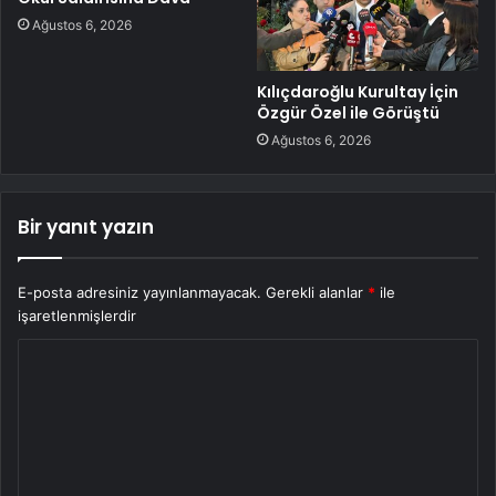
Ağustos 6, 2026
Kılıçdaroğlu Kurultay İçin
Özgür Özel ile Görüştü
Ağustos 6, 2026
Bir yanıt yazın
E-posta adresiniz yayınlanmayacak.
Gerekli alanlar
*
ile
işaretlenmişlerdir
Y
o
r
u
m