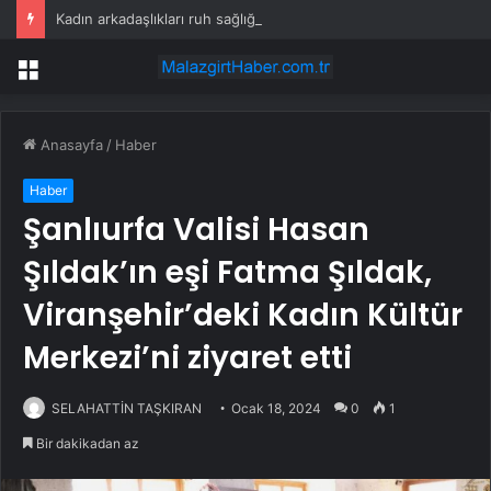
Kadın arkadaşlıkları ruh sağlığını güçlendiriyor
Menü
Anasayfa
/
Haber
Haber
Şanlıurfa Valisi Hasan
Şıldak’ın eşi Fatma Şıldak,
Viranşehir’deki Kadın Kültür
Merkezi’ni ziyaret etti
SELAHATTİN TAŞKIRAN
Ocak 18, 2024
0
1
Bir dakikadan az