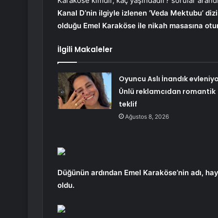
Karaköse kimdir, kaç yaşındadır? sorular arandı
Kanal D’nin ilgiyle izlenen ‘Veda Mektubu’ dizis
olduğu Emel Karaköse ile nikah masasına otu
İlgili Makaleler
Oyuncu Aslı İnandık evleniyo
Ünlü reklamcıdan romantik
teklif
Ağustos 8, 2026
Düğünün ardından Emel Karaköse’nin adı, hay
oldu.