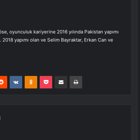
e, oyunculuk kariyerine 2016 yılında Pakistan yapımı
tır. 2018 yapımı olan ve Selim Bayraktar, Erkan Can ve
erest
Reddit
VKontakte
Odnoklassniki
Pocket
E-Posta ile paylaş
Yazdır
N