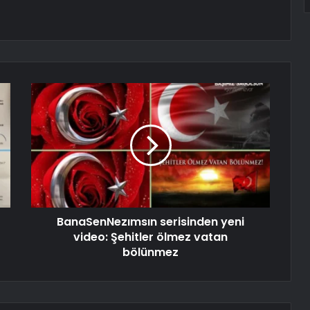
BanaSenNezımsın serisinden yeni
video: Şehitler ölmez vatan
bölünmez