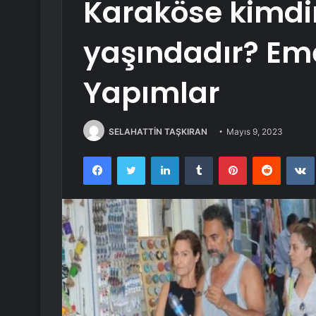
Karaköse kimdi
yaşındadır? Eme
Yapımlar
SELAHATTİN TAŞKIRAN
Mayıs 9, 2023
Facebook
Twitter
LinkedIn
Tumblr
Pinterest
Reddit