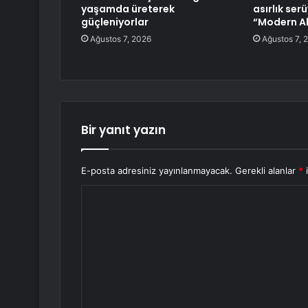
yaşamda üreterek
asırlık ser
güçleniyorlar
“Modern A
Ağustos 7, 2026
Ağustos 7, 
Bir yanıt yazın
E-posta adresiniz yayınlanmayacak.
Gerekli alanlar
*
i
Y
o
r
u
m
*