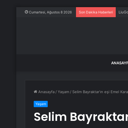
LiuGo
Cumartesi, Ağustos 8 2026
Son Dakika Haberleri
ANASAY
Anasayfa
/
Yaşam
/
Selim Bayraktar’ın eşi Emel Kar
Yaşam
Selim Bayraktar