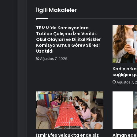
İlgili Makaleler
TBMM’de Komisyonlara
Tatilde Çalışma İzni Verildi:
Okul Olayları ve Dijital Riskler
Komisyonu’nun Görev Süresi
Uzatıldı
Ağustos 7, 2026
Kadın arkad
sağlığını g
Ağustos 7, 
İzmir Efes Selçuk’ta engelsiz
Alman edeb