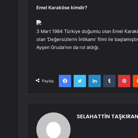
Emel Karaköse kimdir?
3 Mart 1984 Türkiye doğumlu olan Emel Karakös
olan ‘Değersizlerin İntikamı’ filmi ile başlamış
Ayşen Gruda’nın da rol aldığı.
Facebook
Twitter
LinkedIn
Tumblr
Pint
Paylaş
SELAHATTİN TAŞKIRA