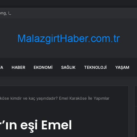
ng, Endonezya’da yeşil sanayi parkı kuruyor
FA
HABER
EKONOMI
SAĞLIK
TEKNOLOJI
YAŞAM
aköse kimdir ve kaç yaşındadır? Emel Karaköse İle Yapımlar
’ın eşi Emel