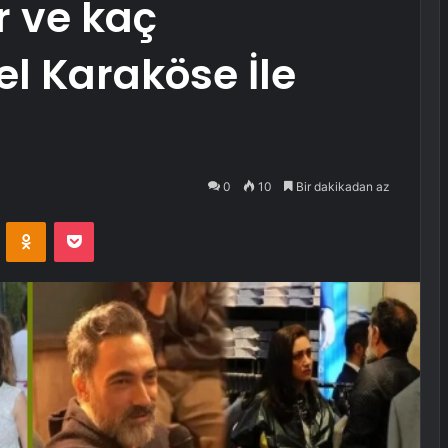
r ve kaç
l Karaköse İle
0
10
Bir dakikadan az
VKontakte
Odnoklassniki
Pocket