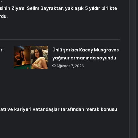
.
inin Ziya’sı Selim Bayraktar, yaklaşık 5 yıldır birlikte
rdu.
r:
Ünlü şarkıcı Kacey Musgraves
yağmur ormanında soyundu
Ağustos 7, 2026
atı ve kariyeri vatandaşlar tarafından merak konusu