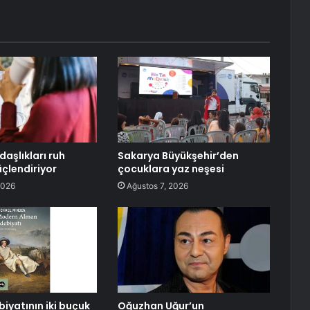
aşlıkları ruh
Sakarya Büyükşehir’den
üçlendiriyor
çocuklara yaz neşesi
2026
Ağustos 7, 2026
iyatının iki buçuk
Oğuzhan Uğur’un