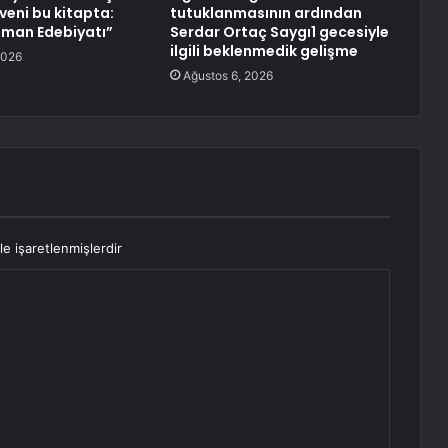
üveni bu kitapta:
tutuklanmasının ardından
lman Edebiyatı”
Serdar Ortaç Saygı1 gecesiyle
ilgili beklenmedik gelişme
2026
Ağustos 6, 2026
le işaretlenmişlerdir