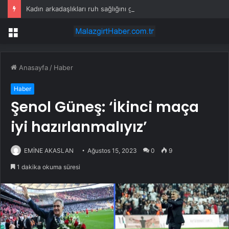
Kadın arkadaşlıkları ruh sağlığını güçlendiriyor
Menü
Anasayfa
/
Haber
Haber
Şenol Güneş: ‘İkinci maça
iyi hazırlanmalıyız’
EMİNE AKASLAN
Ağustos 15, 2023
0
9
1 dakika okuma süresi