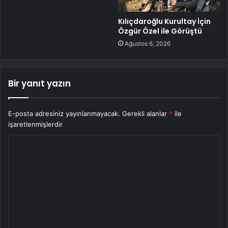
Kılıçdaroğlu Kurultay İçin
Özgür Özel ile Görüştü
Ağustos 6, 2026
Bir yanıt yazın
E-posta adresiniz yayınlanmayacak.
Gerekli alanlar
*
ile
işaretlenmişlerdir
Y
o
r
u
m
*