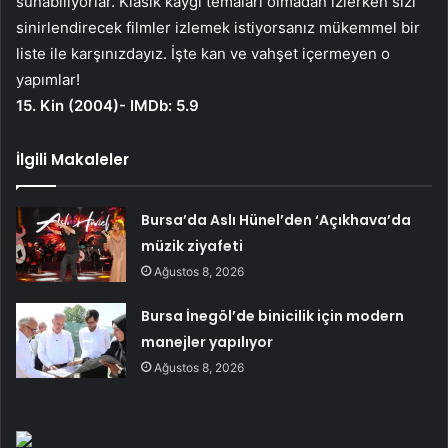
sunabiliyorlar. Klasik kaygı temaları olmadan izlerken sizi
sinirlendirecek filmler izlemek istiyorsanız mükemmel bir
liste ile karşınızdayız. İşte kan ve vahşet içermeyen o
yapımlar!
15. Kin (2004)- IMDb: 5.9
İlgili Makaleler
Bursa’da Aslı Hünel’den ‘Açıkhava’da
müzik ziyafeti
Ağustos 8, 2026
Bursa İnegöl’de binicilik için modern
manejler yapılıyor
Ağustos 8, 2026