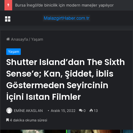
Bursa İnegöl’de binicilik için modern manejler yapılıyor
Menü
Anasayfa
/
Yaşam
Yaşam
Shutter Island’dan The Sixth
Sense’e; Kan, Şiddet, İblis
Göstermeden Seyircinin
İçini Isıtan Filmler
EMİNE AKASLAN
Aralık 15, 2022
0
13
4 dakika okuma süresi