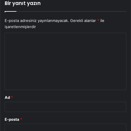
Bir yanıt yazın
E-posta adresiniz yayınlanmayacak.
Gerekli alanlar
*
ile
işaretlenmişlerdir
Y
o
r
u
m
*
Ad
*
E-posta
*