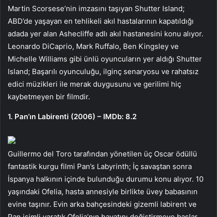
Martin Scorsese’nin imzasını taşıyan Shutter Island;
ABD’de yaşayan en tehlikeli akıl hastalarının kapatıldığı
adada yer alan Ashecliffe adlı akıl hastanesini konu alıyor.
Leonardo DiCaprio, Mark Ruffalo, Ben Kingsley ve
Michelle Williams gibi ünlü oyuncuların yer aldığı Shutter
Island; Başarılı oyunculuğu, ilginç senaryosu ve rahatsız
edici müzikleri ile merak duygusunu ve gerilimi hiç
kaybetmeyen bir filmdir.
1. Pan’ın Labirenti (2006) – IMDb: 8.2
Guillermo del Toro tarafından yönetilen üç Oscar ödüllü
fantastik kurgu filmi Pan’s Labyrinth; İç savaştan sonra
İspanya halkının içinde bulunduğu durumu konu alıyor. 10
yaşındaki Ofelia, hasta annesiyle birlikte üvey babasının
evine taşınır. Evin arka bahçesindeki gizemli labirent ve
Pan isimli yaratık Ofelia’nın hayatını değiştirmeye başlar.