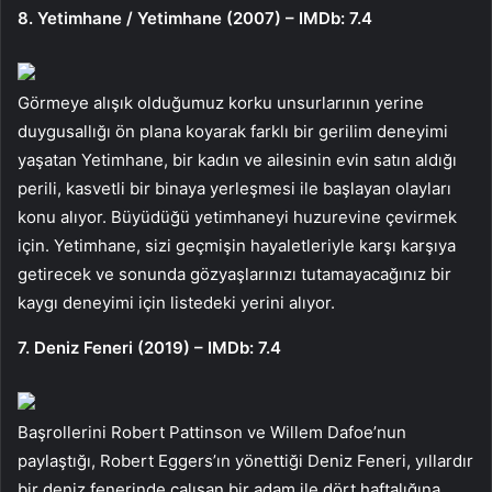
8. Yetimhane / Yetimhane (2007) – IMDb: 7.4
Görmeye alışık olduğumuz korku unsurlarının yerine
duygusallığı ön plana koyarak farklı bir gerilim deneyimi
yaşatan Yetimhane, bir kadın ve ailesinin evin satın aldığı
perili, kasvetli bir binaya yerleşmesi ile başlayan olayları
konu alıyor. Büyüdüğü yetimhaneyi huzurevine çevirmek
için. Yetimhane, sizi geçmişin hayaletleriyle karşı karşıya
getirecek ve sonunda gözyaşlarınızı tutamayacağınız bir
kaygı deneyimi için listedeki yerini alıyor.
7. Deniz Feneri (2019) – IMDb: 7.4
Başrollerini Robert Pattinson ve Willem Dafoe’nun
paylaştığı, Robert Eggers’ın yönettiği Deniz Feneri, yıllardır
bir deniz fenerinde çalışan bir adam ile dört haftalığına