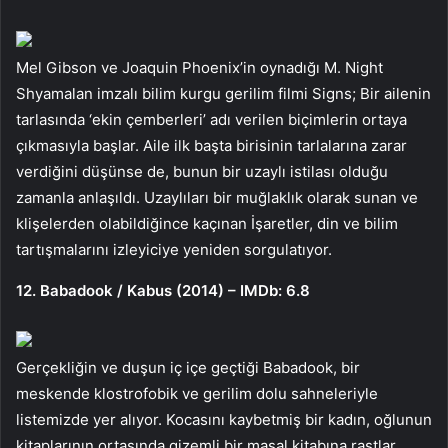
Mel Gibson ve Joaquin Phoenix’in oynadığı M. Night
Shyamalan imzalı bilim kurgu gerilim filmi Signs; Bir ailenin
tarlasında ‘ekin çemberleri’ adı verilen biçimlerin ortaya
çıkmasıyla başlar. Aile ilk başta birisinin tarlalarına zarar
verdiğini düşünse de, bunun bir uzaylı istilası olduğu
zamanla anlaşıldı. Uzaylıları bir muğlaklık olarak sunan ve
klişelerden olabildiğince kaçınan İşaretler, din ve bilim
tartışmalarını izleyiciye yeniden sorgulatıyor.
12. Babadook / Kabus (2014) – IMDb: 6.8
Gerçekliğin ve duşun iç içe geçtiği Babadook, bir
meskende klostrofobik ve gerilim dolu sahneleriyle
listemizde yer alıyor. Kocasını kaybetmiş bir kadın, oğlunun
kitaplarının ortasında gizemli bir masal kitabına rastlar.