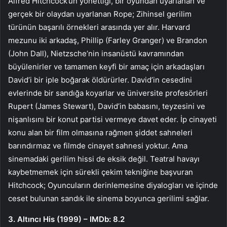
Alfred Hitchcock’un yönettiği, bir oyundan uyarlanan ve
gerçek bir olaydan uyarlanan Rope; Zihinsel gerilim
türünün başarılı örnekleri arasında yer alır. Harvard
mezunu iki arkadaş, Phillip (Farley Granger) ve Brandon
(John Dall), Nietzsche’nin insanüstü kavramından
büyülenirler ve tamamen keyfi bir amaç için arkadaşları
David’i bir iple boğarak öldürürler. David’in cesedini
evlerinde bir sandığa koyarlar ve üniversite profesörleri
Rupert (James Stewart), David’in babasını, teyzesini ve
nişanlısını bir konut partisi vermeye davet eder. İp cinayeti
konu alan bir film olmasına rağmen şiddet sahneleri
barındırmaz ve filmde cinayet sahnesi yoktur. Ama
sinemadaki gerilim hissi de eksik değil. Teatral havayı
kaybetmemek için sürekli çekim tekniğine başvuran
Hitchcock; Oyuncuların derinlemesine diyalogları ve içinde
ceset bulunan sandık ile sinema boyunca gerilimi sağlar.
3. Altıncı His (1999) – IMDb: 8.2