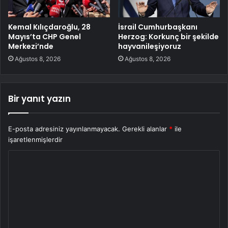
Kemal Kılıçdaroğlu, 28
İsrail Cumhurbaşkanı
Mayıs’ta CHP Genel
Herzog: Korkunç bir şekilde
Merkezi’nde
hayvanileşiyoruz
Ağustos 8, 2026
Ağustos 8, 2026
Bir yanıt yazın
E-posta adresiniz yayınlanmayacak.
Gerekli alanlar
*
ile
işaretlenmişlerdir
Y
o
r
u
m