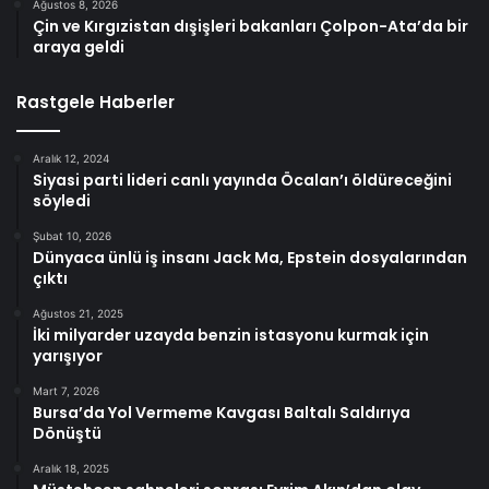
Ağustos 8, 2026
Çin ve Kırgızistan dışişleri bakanları Çolpon-Ata’da bir
araya geldi
Rastgele Haberler
Aralık 12, 2024
Siyasi parti lideri canlı yayında Öcalan’ı öldüreceğini
söyledi
Şubat 10, 2026
Dünyaca ünlü iş insanı Jack Ma, Epstein dosyalarından
çıktı
Ağustos 21, 2025
İki milyarder uzayda benzin istasyonu kurmak için
yarışıyor
Mart 7, 2026
Bursa’da Yol Vermeme Kavgası Baltalı Saldırıya
Dönüştü
Aralık 18, 2025