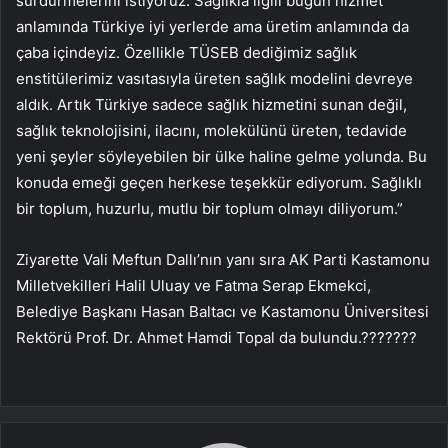
sürdürmelerini istiyoruz. Sağlıkla ilgili bugün hizmet
anlamında Türkiye iyi yerlerde ama üretim anlamında da
çaba içindeyiz. Özellikle TÜSEB dediğimiz sağlık
enstitülerimiz vasıtasıyla üreten sağlık modelini devreye
aldık. Artık Türkiye sadece sağlık hizmetini sunan değil,
sağlık teknolojisini, ilacını, molekülünü üreten, tedavide
yeni şeyler söyleyebilen bir ülke haline gelme yolunda. Bu
konuda emeği geçen herkese teşekkür ediyorum. Sağlıklı
bir toplum, huzurlu, mutlu bir toplum olmayı diliyorum.”
Ziyarette Vali Meftun Dallı’nın yanı sıra AK Parti Kastamonu
Milletvekilleri Halil Uluay ve Fatma Serap Ekmekci,
Belediye Başkanı Hasan Baltacı ve Kastamonu Üniversitesi
Rektörü Prof. Dr. Ahmet Hamdi Topal da bulundu.???????