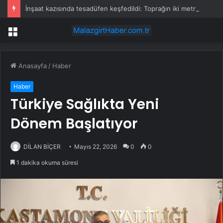
İnşaat kazısında tesadüfen keşfedildi: Toprağın iki metre altında yıllardır gizli kalmış
Menü
Anasayfa
/
Haber
Haber
Türkiye Sağlıkta Yeni
Dönem Başlatıyor
DİLAN BİÇER
Mayıs 22, 2026
0
0
1 dakika okuma süresi