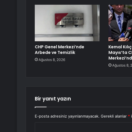
CHP Genel Merkezi’nde
Kemal Kılı
Arbede ve Temizlik
Mayıs’ta C
Merkezi’n
Ağustos 8, 2026
Ağustos 8, 
Bir yanıt yazın
E-posta adresiniz yayınlanmayacak.
Gerekli alanlar
*
i
Y