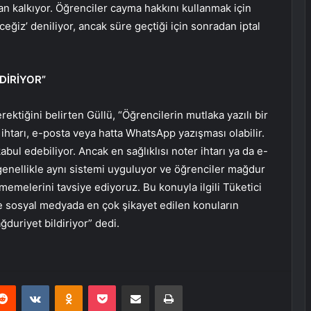
dan kalkıyor. Öğrenciler cayma hakkını kullanmak için
deceğiz’ deniliyor, ancak süre geçtiği için sonradan iptal
DİRİYOR”
ktiğini belirten Güllü, “Öğrencilerin mutlaka yazılı bir
r ihtarı, e-posta veya hatta WhatsApp yazışması olabilir.
bul edebiliyor. Ancak en sağlıklısı noter ihtarı ya da e-
r genellikle aynı sistemi uyguluyor ve öğrenciler mağdur
emelerini tavsiye ediyoruz. Bu konuyla ilgili Tüketici
e sosyal medyada en çok şikayet edilen konuların
duriyet bildiriyor” dedi.
erest
Reddit
VKontakte
Odnoklassniki
Pocket
E-Posta ile paylaş
Yazdır