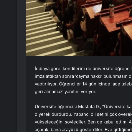
İddiaya göre, kendilerini de üniversite öğrencis
imzalattıktan sonra ‘cayma hakkı’ bulunmasın di
yaptırılıyor. Öğrenciler 14 gün içinde iade taleb
geri alınamaz’ yanıtını veriyor.
Üniversite öğrencisi Mustafa D., “Üniversite ka
diyerek durdurdu. Yabancı dil setini çok överek
yükseleceğini söylediler. Ben de kabul ettim. A
açarak, bana arayüzü gösterdiler. Eve gittiği