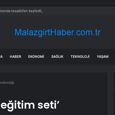
zısında tesadüfen keşfedildi: Toprağın iki metre altında yıllardır gizli kalm
FA
HABER
EKONOMI
SAĞLIK
TEKNOLOJI
YAŞAM
ndırıcılığı
‘eğitim seti’