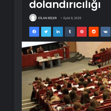
dolandırıcılığı
DİLAN BİÇER
Eylül 9, 2025
Facebook
Twitter
LinkedIn
Tumblr
Pinterest
Reddit