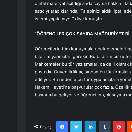
dijital materyal açıldığı anda cayma hakkı orta
satıcıyı aradıklarında, ‘Talebinizi aldık, iptal e
işlemi yapılamıyor” diye konuştu.
“ÖĞRENCİLER ÇOK SAYIDA MAĞDURİYET BİL
Öğrencilerin tüm konuşmaları belgelemeleri gere
bildirim yapmaları gerekir. Bu bildirim bir note
Mahkemeler bu tür yazışmaları da delil olarak ka
postadır. Güvenilirlik açısından bu tür firmala
ediliyor. Bu nedenle bu tür uygulamalara yönelm
Hakem Heyeti’ne başvurular çok fazla. Özellikl
başında bu geliyor ve öğrenciler çok sayıda mağ
Facebook
Twitter
LinkedIn
Tumblr
Pint
Paylaş