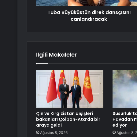
Tuba Büyüküstün direk dansçısını
canlandıracak
İlgili Makaleler
Çin ve Kırgızistan dışişleri
Susurluk’ta
bakanları Çolpon-Ata’da bir
Havadan 
araya geldi
ediyor
Ağustos 8, 2026
Ağustos 8, 