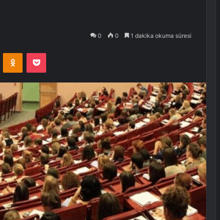
0
0
1 dakika okuma süresi
VKontakte
Odnoklassniki
Pocket