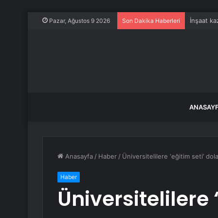
İnşaat ka
Pazar, Ağustos 9 2026
Son Dakika Haberleri
ANASAY
Anasayfa
/
Haber
/
Üniversitelilere ‘eğitim seti’ dola
Haber
Üniversitelilere 