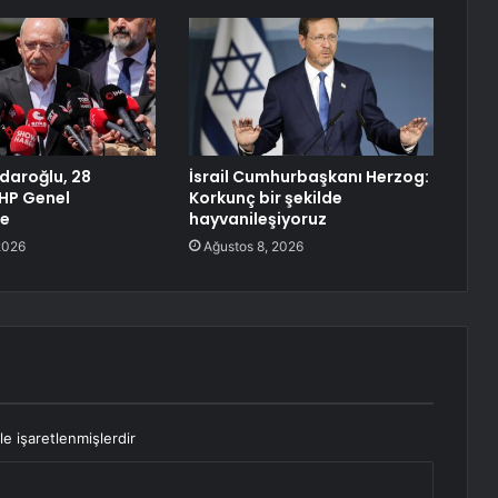
çdaroğlu, 28
İsrail Cumhurbaşkanı Herzog:
HP Genel
Korkunç bir şekilde
de
hayvanileşiyoruz
2026
Ağustos 8, 2026
le işaretlenmişlerdir