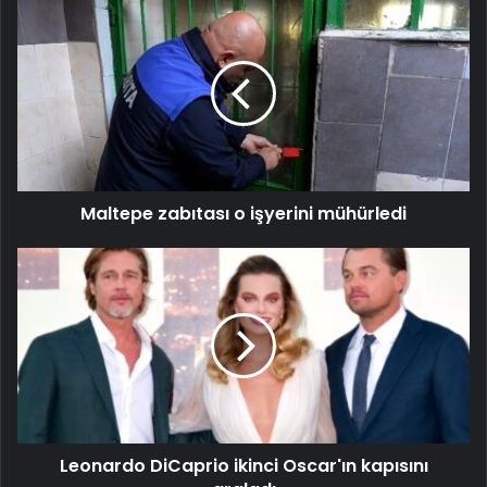
Maltepe zabıtası o işyerini mühürledi
Leonardo DiCaprio ikinci Oscar'ın kapısını