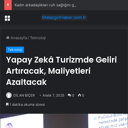
Kadın arkadaşlıkları ruh sağlığını güçlendiriyor
Menü
Anasayfa
/
Teknoloji
Teknoloji
Yapay Zekâ Turizmde Geliri
Artıracak, Maliyetleri
Azaltacak
DİLAN BİÇER
Aralık 7, 2025
0
0
1 dakika okuma süresi