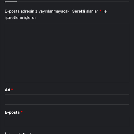
E-posta adresiniz yayınlanmayacak.
Gerekli alanlar
*
ile
işaretlenmişlerdir
Y
o
r
u
m
*
Ad
*
E-posta
*