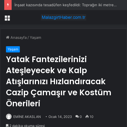
İnşaat kazısında tesadüfen keşfedildi: Toprağın iki metre altında yıllardır gizli kalmış
Menü
Anasayfa
/
Yaşam
Yaşam
Yatak Fantezilerinizi
Ateşleyecek ve Kalp
Atışlarınızı Hızlandıracak
Cazip Çamaşır ve Kostüm
Önerileri
EMİNE AKASLAN
Ocak 14, 2023
0
10
2 dakika okuma süresi