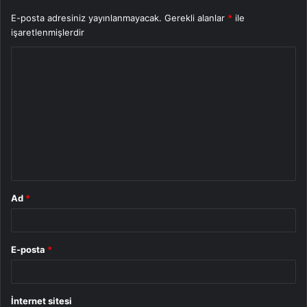
E-posta adresiniz yayınlanmayacak.
Gerekli alanlar
*
ile
işaretlenmişlerdir
Y
o
r
u
m
*
Ad
*
E-posta
*
İnternet sitesi