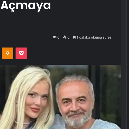
a Açmaya
0
0
1 dakika okuma süresi
VKontakte
Odnoklassniki
Pocket