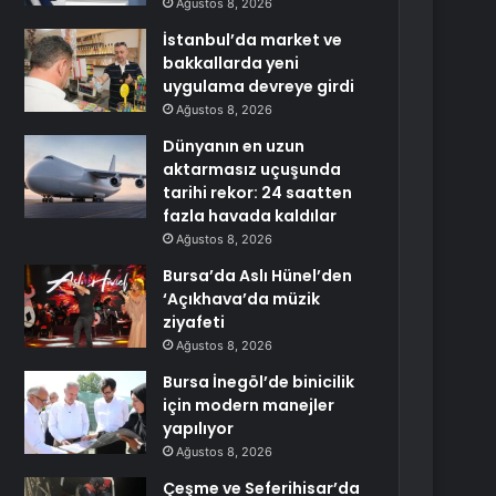
Ağustos 8, 2026
İstanbul’da market ve
bakkallarda yeni
uygulama devreye girdi
Ağustos 8, 2026
Dünyanın en uzun
aktarmasız uçuşunda
tarihi rekor: 24 saatten
fazla havada kaldılar
Ağustos 8, 2026
Bursa’da Aslı Hünel’den
‘Açıkhava’da müzik
ziyafeti
Ağustos 8, 2026
Bursa İnegöl’de binicilik
için modern manejler
yapılıyor
Ağustos 8, 2026
Çeşme ve Seferihisar’da