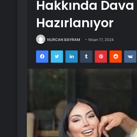
Hakkında Dav
Hazırlanıyor
NURCAN BAYRAM
Nisan 17, 2024
Facebook
Twitter
LinkedIn
Tumblr
Pinterest
Reddit