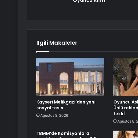
Oyuncu Kim?
İlgili Makaleler
Kayseri Melikgazi’den yeni
Oyuncu Aslı
sosyal tesis
Ünlü rekla
teklif
Ağustos 8, 2026
Ağustos 8, 
TBMM’de Komisyonlara