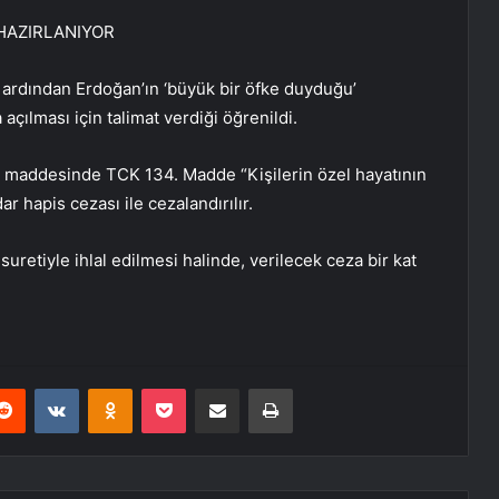
 HAZIRLANIYOR
ardından Erdoğan’ın ‘büyük bir öfke duyduğu’
açılması için talimat verdiği öğrenildi.
n maddesinde TCK 134. Madde “Kişilerin özel hayatının
dar hapis cezası ile cezalandırılır.
suretiyle ihlal edilmesi halinde, verilecek ceza bir kat
erest
Reddit
VKontakte
Odnoklassniki
Pocket
E-Posta ile paylaş
Yazdır