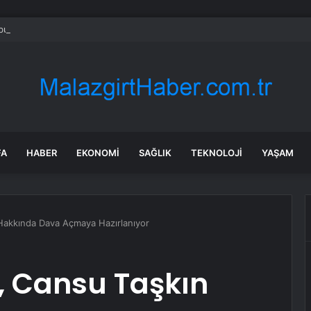
bul’da market ve bakkallarda yeni uygulama devreye girdi
FA
HABER
EKONOMI
SAĞLIK
TEKNOLOJI
YAŞAM
Hakkında Dava Açmaya Hazırlanıyor
, Cansu Taşkın