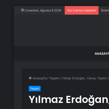
İstan
Cumartesi, Ağustos 8 2026
Son Dakika Haberleri
ANASAY
Anasayfa
/
Yaşam
/
Yılmaz Erdoğan, Cansu Taşkın 
Yaşam
Yılmaz Erdoğan