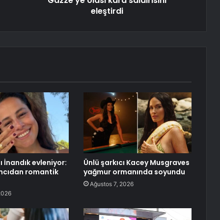
Gazze'ye olası kara saldırısını
eleştirdi
 İnandık evleniyor:
Ünlü şarkıcı Kacey Musgraves
mcıdan romantik
yağmur ormanında soyundu
Ağustos 7, 2026
2026