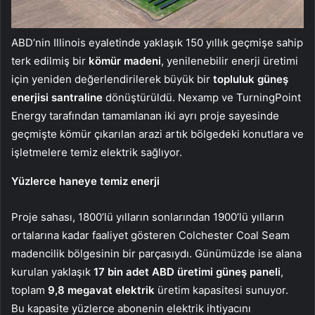
ABD’nin Illinois eyaletinde yaklaşık 150 yıllık geçmişe sahip
terk edilmiş bir
kömür madeni
, yenilenebilir enerji üretimi
için yeniden değerlendirilerek büyük bir
topluluk
güneş
enerjisi santraline
dönüştürüldü. Nexamp ve TurningPoint
Energy tarafından tamamlanan iki ayrı proje sayesinde
geçmişte kömür çıkarılan arazi artık bölgedeki konutlara ve
işletmelere temiz elektrik sağlıyor.
Yüzlerce haneye temiz enerji
Proje sahası, 1800’lü yılların sonlarından 1900’lü yılların
ortalarına kadar faaliyet gösteren Colchester Coal Seam
madencilik bölgesinin bir parçasıydı. Günümüzde ise alana
kurulan yaklaşık
17 bin adet ABD üretimi güneş paneli
,
toplam
9,8 megavat elektrik
üretim kapasitesi sunuyor.
Bu kapasite yüzlerce abonenin elektrik ihtiyacını