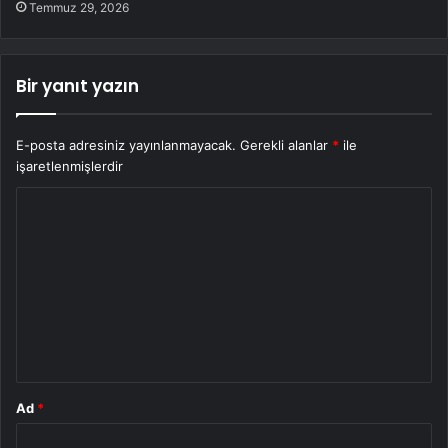
Temmuz 29, 2026
Bir yanıt yazın
E-posta adresiniz yayınlanmayacak.
Gerekli alanlar
*
ile
işaretlenmişlerdir
Y
o
r
u
m
*
Ad
*