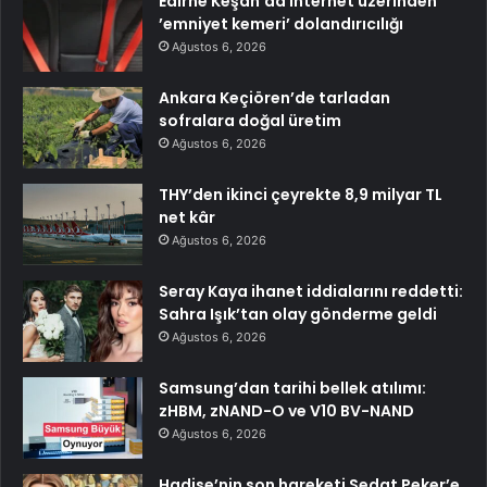
Edirne Keşan’da internet üzerinden
’emniyet kemeri’ dolandırıcılığı
Ağustos 6, 2026
Ankara Keçiören’de tarladan
sofralara doğal üretim
Ağustos 6, 2026
THY’den ikinci çeyrekte 8,9 milyar TL
net kâr
Ağustos 6, 2026
Seray Kaya ihanet iddialarını reddetti:
Sahra Işık’tan olay gönderme geldi
Ağustos 6, 2026
Samsung’dan tarihi bellek atılımı:
zHBM, zNAND-O ve V10 BV-NAND
Ağustos 6, 2026
Hadise’nin son hareketi Sedat Peker’e