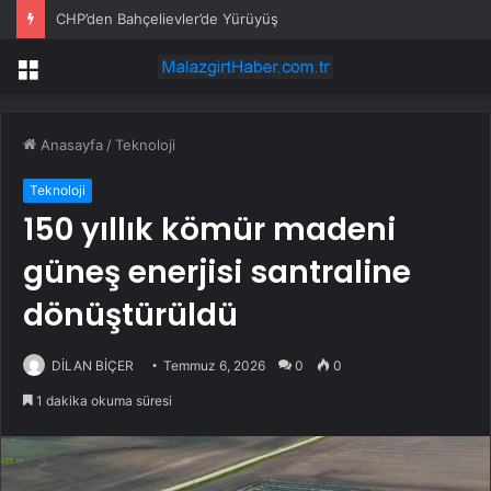
CHP’den Bahçelievler’de Yürüyüş
Menü
Anasayfa
/
Teknoloji
Teknoloji
150 yıllık kömür madeni
güneş enerjisi santraline
dönüştürüldü
DİLAN BİÇER
Temmuz 6, 2026
0
0
1 dakika okuma süresi