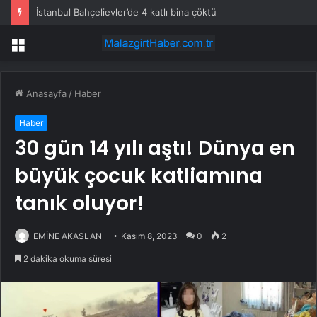
İstanbul Bahçelievler’de 4 katlı bina çöktü
Menü
Anasayfa
/
Haber
Haber
30 gün 14 yılı aştı! Dünya en
büyük çocuk katliamına
tanık oluyor!
EMİNE AKASLAN
Kasım 8, 2023
0
2
2 dakika okuma süresi