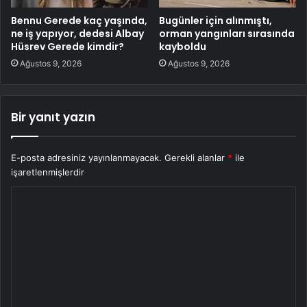
Bennu Gerede kaç yaşında,
Bugünler için alınmıştı,
ne iş yapıyor, dedesi Albay
orman yangınları sırasında
Hüsrev Gerede kimdir?
kayboldu
Ağustos 9, 2026
Ağustos 9, 2026
Bir yanıt yazın
E-posta adresiniz yayınlanmayacak.
Gerekli alanlar
*
ile
işaretlenmişlerdir
Y
o
r
u
m
*