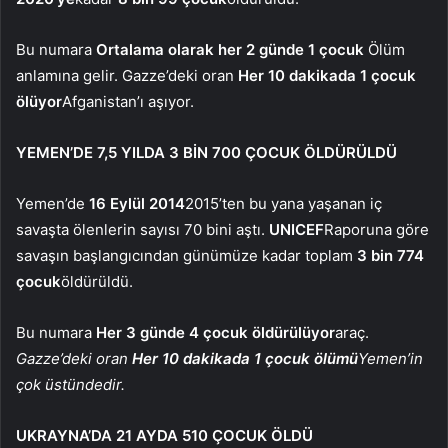
Bu numara
Ortalama olarak her 2 günde 1 çocuk
Ölüm
anlamına gelir. Gazze’deki oran
Her 10 dakikada 1 çocuk
ölüyor
Afganistan’ı aşıyor.
YEMEN’DE 7,5 YILDA 3 BİN 700 ÇOCUK ÖLDÜRÜLDÜ
Yemen’de
16 Eylül 2014
2015’ten bu yana yaşanan iç
savaşta ölenlerin sayısı 70 bini aştı.
UNICEF
Raporuna göre
savaşın başlangıcından günümüze kadar toplam
3 bin 774
çocuk
öldürüldü.
Bu numara
Her 3 günde 4 çocuk öldürülüyor
araç.
Gazze’deki oran
Her 10 dakikada 1 çocuk ölümü
Yemen’in
çok üstündedir.
UKRAYNA’DA 21 AYDA 510 ÇOCUK ÖLDÜ