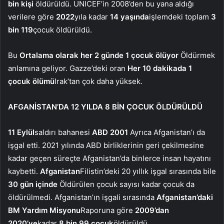
bin kişi
öldürüldü. UNICEF’in 2008’den bu yana aldığı
verilere göre
2022
yıla kadar
14 yaşında
işlemdeki toplam
3
bin 119
çocuk öldürüldü.
Bu
Ortalama olarak her 2 günde 1 çocuk ölüyor
Öldürmek
anlamına geliyor. Gazze’deki oran
Her 10 dakikada 1
çocuk ölümü
Irak’tan çok daha yüksek.
AFGANİSTAN’DA 12 YILDA 8 BİN ÇOCUK ÖLDÜRÜLDÜ
11 Eylül
saldırı bahanesi
ABD 2001
Ayrıca Afganistan’ı da
işgal etti. 2021 yılında ABD birliklerinin geri çekilmesine
kadar geçen süreçte Afganistan’da binlerce insan hayatını
kaybetti.
Afganistan
Filistin’deki 20 yıllık işgal sırasında bile
30 gün içinde
Öldürülen çocuk sayısı kadar çocuk da
öldürülmedi. Afganistan’ın işgali sırasında
Afganistan’daki
BM Yardım Misyonu
Raporuna göre
2009’dan
2020’ye
kadar
8 bin 99 çocuk
öldürüldü.