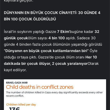
kayıtlara geçiyor.
DÜNYANIN EN BÜYÜK ÇOCUK CİNAYETİ: 30 GÜNDE 4
BİN 100 ÇOCUK ÖLDÜRÜLDÜ
İsrail’in soykırım yaptığı Gazze
7 Ekim’
bugüne kadar
32
günlük çocuk
ölüm sayısı
4 bin 100
aşıldı. Sadece 30
günde 4 binden fazla çocuk ölümünün yaşandığı görüldü
“Dünyanın en büyük çocuk katliamlarından biri”
Öyle
olduğu ortaya çıktı. Gazze’de çocuk ölüm oranı
Her 10
dakikada bir çocuk ölüyor, 2 çocuk yaralanıyor
Olarak
kayıt ediliyor.