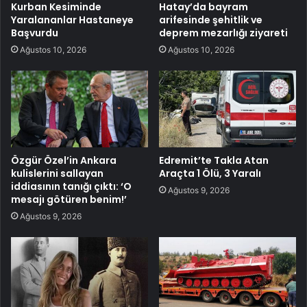
Kurban Kesiminde
Hatay’da bayram
Yaralananlar Hastaneye
arifesinde şehitlik ve
Başvurdu
deprem mezarlığı ziyareti
Ağustos 10, 2026
Ağustos 10, 2026
Özgür Özel’in Ankara
Edremit’te Takla Atan
kulislerini sallayan
Araçta 1 Ölü, 3 Yaralı
iddiasının tanığı çıktı: ‘O
Ağustos 9, 2026
mesajı götüren benim!’
Ağustos 9, 2026