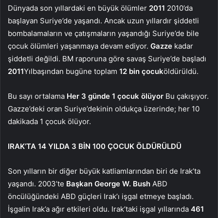
Dünyada son yıllardaki en büyük ölümler
2011
2010’da
başlayan Suriye’de yaşandı. Ancak uzun yıllardır şiddetli
bombalamaların ve çatışmaların yaşandığı Suriye’de bile
çocuk ölümleri yaşanmaya devam ediyor.
Gazze
kadar
şiddetli değildi. BM raporuna göre savaş Suriye’de başladı
2011
Yılbaşından bugüne toplam
12 bin çocuk
öldürüldü.
Bu sayı ortalama
Her 3 günde 1 çocuk ölüyor
Bu çakışıyor.
Gazze’deki oran Suriye’dekinin oldukça üzerinde; her 10
dakikada 1 çocuk ölüyor.
IRAK’TA 14 YILDA 3 BİN 100 ÇOCUK ÖLDÜRÜLDÜ
Son yılların bir diğer büyük katliamlarından biri de Irak’ta
yaşandı. 2003’te
Başkan George W. Bush
ABD
öncülüğündeki ABD güçleri Irak’ı işgal etmeye başladı.
İşgalin Irak’a ağır etkileri oldu. Irak’taki işgal yıllarında
461