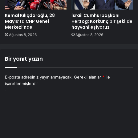
Kemal Kılıçdaroğlu, 28
İsrail Cumhurbaşkanı
Mayıs’ta CHP Genel
Herzog: Korkunç bir şekilde
Merkezi’nde
hayvanileşiyoruz
Ağustos 8, 2026
Ağustos 8, 2026
Bir yanıt yazın
E-posta adresiniz yayınlanmayacak.
Gerekli alanlar
*
ile
işaretlenmişlerdir
Y
o
r
u
m