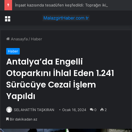
İnşaat kazısında tesadüfen keşfedildi: Toprağın iki metre altında yıllardır gizli kalmış
Menü
Anasayfa
/
Haber
Haber
Antalya’da Engelli
Otoparkını İhlal Eden 1.241
Sürücüye Cezai İşlem
Yapıldı
SELAHATTİN TAŞKIRAN
Ocak 16, 2024
0
2
Bir dakikadan az