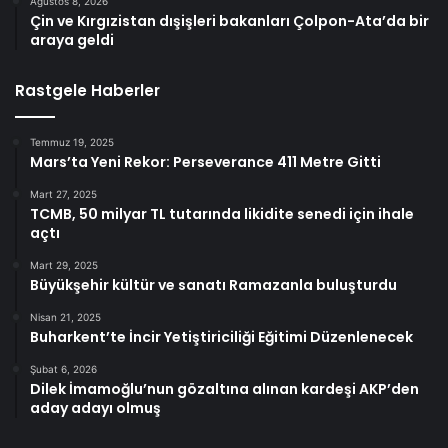
Ağustos 8, 2026
Çin ve Kırgızistan dışişleri bakanları Çolpon-Ata’da bir
araya geldi
Rastgele Haberler
Temmuz 19, 2025
Mars’ta Yeni Rekor: Perseverance 411 Metre Gitti
Mart 27, 2025
TCMB, 50 milyar TL tutarında likidite senedi için ihale
açtı
Mart 29, 2025
Büyükşehir kültür ve sanatı Ramazanla buluşturdu
Nisan 21, 2025
Buharkent’te İncir Yetiştiriciliği Eğitimi Düzenlenecek
Şubat 6, 2026
Dilek İmamoğlu’nun gözaltına alınan kardeşi AKP’den
aday adayı olmuş