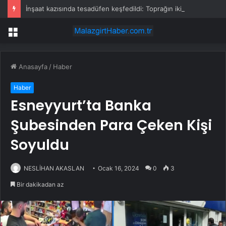
İnşaat kazısında tesadüfen keşfedildi: Toprağın iki metre altında yıllardır gizli kalmış
Menü
Anasayfa
/
Haber
Haber
Esneyyurt’ta Banka
Şubesinden Para Çeken Kişi
Soyuldu
NESLİHAN AKASLAN
Ocak 16, 2024
0
3
Bir dakikadan az