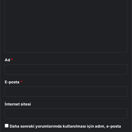
o
r
u
m
*
Ad
*
E-posta
*
İnternet sitesi
Daha sonraki yorumlarımda kullanılması için adım, e-posta