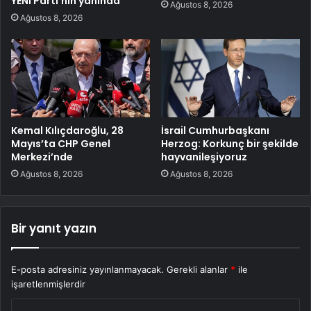
YENİ Parti’nin yanında
Ağustos 8, 2026
Ağustos 8, 2026
Kemal Kılıçdaroğlu, 28
İsrail Cumhurbaşkanı
Mayıs’ta CHP Genel
Herzog: Korkunç bir şekilde
Merkezi’nde
hayvanileşiyoruz
Ağustos 8, 2026
Ağustos 8, 2026
Bir yanıt yazın
E-posta adresiniz yayınlanmayacak.
Gerekli alanlar
*
ile
işaretlenmişlerdir
Y