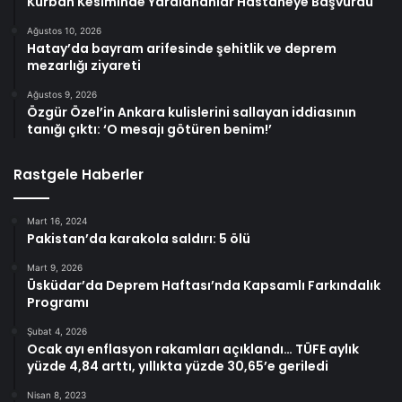
Kurban Kesiminde Yaralananlar Hastaneye Başvurdu
Ağustos 10, 2026
Hatay’da bayram arifesinde şehitlik ve deprem
mezarlığı ziyareti
Ağustos 9, 2026
Özgür Özel’in Ankara kulislerini sallayan iddiasının
tanığı çıktı: ‘O mesajı götüren benim!’
Rastgele Haberler
Mart 16, 2024
Pakistan’da karakola saldırı: 5 ölü
Mart 9, 2026
Üsküdar’da Deprem Haftası’nda Kapsamlı Farkındalık
Programı
Şubat 4, 2026
Ocak ayı enflasyon rakamları açıklandı… TÜFE aylık
yüzde 4,84 arttı, yıllıkta yüzde 30,65’e geriledi
Nisan 8, 2023