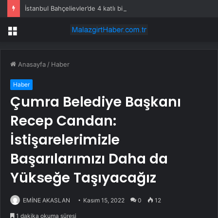
İstanbul Bahçelievler’de 4 katlı bina çöktü
Menü
Anasayfa
/
Haber
Haber
Çumra Belediye Başkanı
Recep Candan:
İstişarelerimizle
Başarılarımızı Daha da
Yükseğe Taşıyacağız
EMİNE AKASLAN
Kasım 15, 2022
0
12
1 dakika okuma süresi