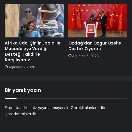
Afrika Cdc: Çin’in Ebola ile
Özdağ’dan Özgür Özel’e
Mücadeleye Verdiği
Destek Ziyareti
Desteği Takdirle
Ağustos 5, 2026
Karşılıyoruz
Ağustos 5, 2026
Bir yanıt yazın
E-posta adresiniz yayınlanmayacak.
Gerekli alanlar
*
ile
işaretlenmişlerdir
Y