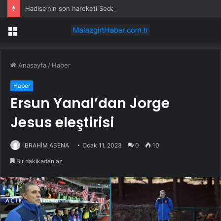
Hadise’nin son hareketi Sedat Peker’e benzetildi
Menü
Anasayfa
/
Haber
Haber
Ersun Yanal’dan Jorge
Jesus eleştirisi
İBRAHİM ASENA
Ocak 11, 2023
0
10
Bir dakikadan az