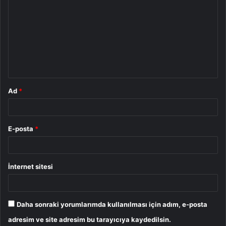
o
r
u
m
*
Ad
*
E-posta
*
İnternet sitesi
Daha sonraki yorumlarımda kullanılması için adım, e-posta
adresim ve site adresim bu tarayıcıya kaydedilsin.