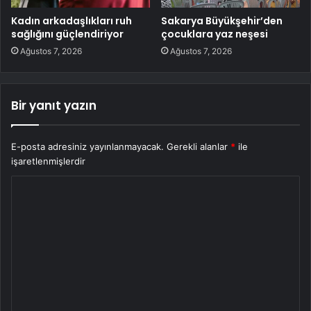
Kadın arkadaşlıkları ruh
Sakarya Büyükşehir’den
sağlığını güçlendiriyor
çocuklara yaz neşesi
Ağustos 7, 2026
Ağustos 7, 2026
Bir yanıt yazın
E-posta adresiniz yayınlanmayacak.
Gerekli alanlar
*
ile
işaretlenmişlerdir
Y
o
r
u
m
*