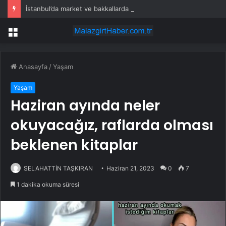
İstanbul’da market ve bakkallarda yeni uygulama devreye girdi
Menü
Anasayfa
/
Yaşam
Yaşam
Haziran ayında neler
okuyacağız, raflarda olması
beklenen kitaplar
SELAHATTİN TAŞKIRAN
Haziran 21, 2023
0
7
1 dakika okuma süresi