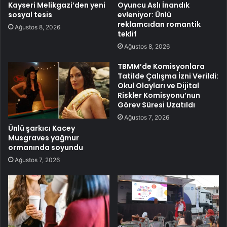
Kayseri Melikgazi’den yeni
Oyuncu Aslı İnandık
sosyal tesis
evleniyor: Ünlü
reklamcıdan romantik
Ağustos 8, 2026
teklif
Ağustos 8, 2026
TBMM’de Komisyonlara
Tatilde Çalışma İzni Verildi:
Okul Olayları ve Dijital
Riskler Komisyonu’nun
Görev Süresi Uzatıldı
Ağustos 7, 2026
Ünlü şarkıcı Kacey
Musgraves yağmur
ormanında soyundu
Ağustos 7, 2026