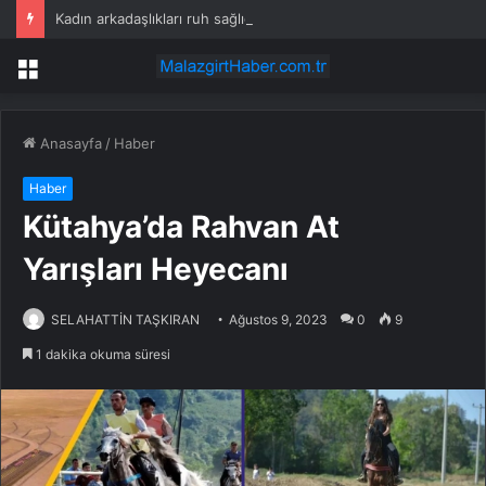
Kadın arkadaşlıkları ruh sağlığını güçlendiriyor
Menü
Anasayfa
/
Haber
Haber
Kütahya’da Rahvan At
Yarışları Heyecanı
SELAHATTİN TAŞKIRAN
Ağustos 9, 2023
0
9
1 dakika okuma süresi