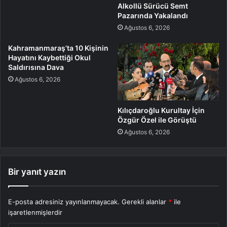
Alkollü Sürücü Semt
Pazarında Yakalandı
Ağustos 6, 2026
Kahramanmaraş’ta 10 Kişinin
Hayatını Kaybettiği Okul
Saldırısına Dava
Ağustos 6, 2026
Kılıçdaroğlu Kurultay İçin
Özgür Özel ile Görüştü
Ağustos 6, 2026
Bir yanıt yazın
E-posta adresiniz yayınlanmayacak.
Gerekli alanlar
*
ile
işaretlenmişlerdir