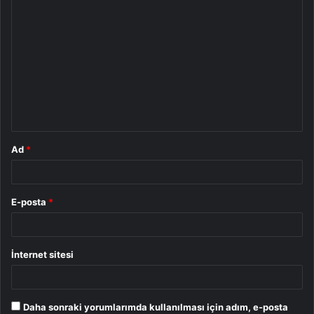
Y
o
r
u
m
*
Ad
*
E-posta
*
İnternet sitesi
Daha sonraki yorumlarımda kullanılması için adım, e-posta