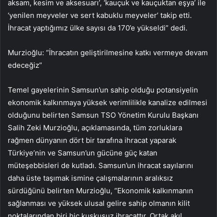
aksam, kesim ve aksesuarı’, ‘kauçuk ve kauçuktan eşya’ ile
‘yenilen meyveler ve sert kabuklu meyveler’ takip etti.
İhracat yaptığımız ülke sayısı da 170’e yükseldi” dedi.
Murzioğlu: “İhracatın geliştirilmesine katkı vermeye devam
edeceğiz”
Temel gayelerinin Samsun’un sahip olduğu potansiyelin
ekonomik kalkınmaya yüksek verimlilikle kanalize edilmesi
olduğunu belirten Samsun TSO Yönetim Kurulu Başkanı
Salih Zeki Murzioğlu, açıklamasında, tüm zorluklara
rağmen dünyanın dört bir tarafına ihracat yaparak
Türkiye’nin ve Samsun’un gücüne güç katan
müteşebbisleri de kutladı. Samsun’un ihracat sayılarını
daha üste taşımak ismine çalışmalarının aralıksız
sürdüğünü belirten Murzioğlu, “Ekonomik kalkınmanın
sağlanması ve yüksek ulusal gelire sahip olmanın kilit
noktalarından biri hiç kuşkusuz ihracattır. Ortak akıl