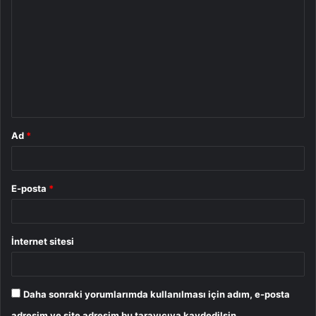
o
r
u
m
*
Ad
*
E-posta
*
İnternet sitesi
Daha sonraki yorumlarımda kullanılması için adım, e-posta
adresim ve site adresim bu tarayıcıya kaydedilsin.