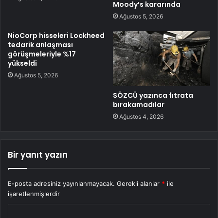
Moody’s kararında
Ağustos 5, 2026
NioCorp hisseleri Lockheed
tedarik anlaşması
görüşmeleriyle %17
yükseldi
Ağustos 5, 2026
SÖZCÜ yazınca fıtrata
bırakamadılar
Ağustos 4, 2026
Bir yanıt yazın
E-posta adresiniz yayınlanmayacak.
Gerekli alanlar
*
ile
işaretlenmişlerdir
Y