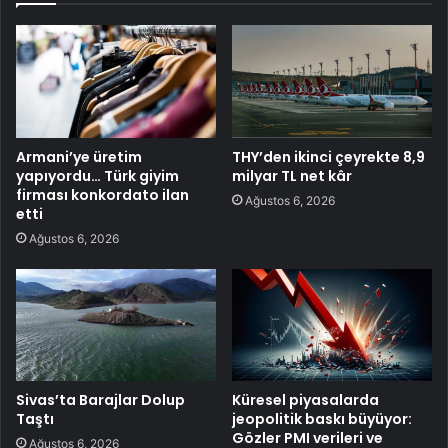
Armani’ye üretim
THY’den ikinci çeyrekte 8,9
yapıyordu… Türk giyim
milyar TL net kâr
firması konkordato ilan
Ağustos 6, 2026
etti
Ağustos 6, 2026
Sivas’ta Barajlar Dolup
Küresel piyasalarda
Taştı
jeopolitik baskı büyüyor:
Gözler PMI verileri ve
Ağustos 6, 2026