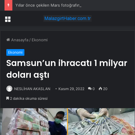
Yıllar önce çekilen Mars fotoğrafındaki “gizemli insan” kim?
Menü
Anasayfa
/
Ekonomi
Ekonomi
Samsun’un ihracatı 1 milyar
doları aştı
NESLİHAN AKASLAN
Kasım 29, 2022
0
20
2 dakika okuma süresi