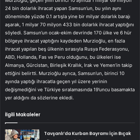
Murzioğlu, geçen yılın birinci 10 ayında 1 milyar 69 milyon
24 bin dolarlık ihracat yapan Samsun’un, bu yılın aynı
döneminde yüzde 0.1 artışla yine bir milyar dolarlık barajı
aşarak, 1 milyar 70 milyon 433 bin dolarlık ihracat yaptığını
söyledi. Samsun’un ocak-ekim devrinde 170 ülke ve 6 hür
bölgeye ihracat yaptığını kaydeden Murzioğlu, en fazla
ihracat yapılan beş ülkenin sırasıyla Rusya Federasyonu,
ABD, Hollanda, Fas ve Peru olduğunu, bu ülkeleri ise
Almanya, Gürcistan, Birleşik Krallık, Irak ve Yemen’in takip
ettiğini belirtti. Murzioğlu ayrıca, Samsun’un, birinci 10
ayında yaptığı ihracatla geçen yıl üzere yerinin
değişmediğini ve Türkiye sıralamasında 19’uncu basamakta
yer aldığını da sözlerine ekledi.
İlgili Makaleler
Tavşanlı’da Kurban Bayramı İçin Bıçak