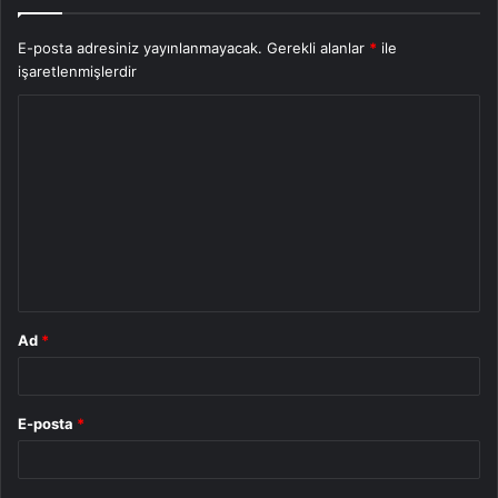
E-posta adresiniz yayınlanmayacak.
Gerekli alanlar
*
ile
işaretlenmişlerdir
Y
o
r
u
m
*
Ad
*
E-posta
*