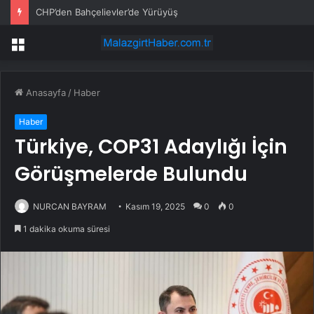
CHP’den Bahçelievler’de Yürüyüş
Menü
Anasayfa
/
Haber
Haber
Türkiye, COP31 Adaylığı İçin
Görüşmelerde Bulundu
NURCAN BAYRAM
Kasım 19, 2025
0
0
1 dakika okuma süresi