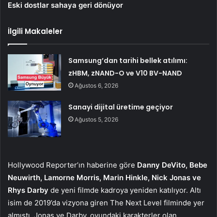
Eski dostlar sahaya geri dönüyor
İlgili Makaleler
Samsung’dan tarihi bellek atılımı:
zHBM, zNAND-O ve V10 BV-NAND
Ağustos 6, 2026
Sanayi dijital üretime geçiyor
Ağustos 5, 2026
Hollywood Reporter’ın haberine göre
Danny DeVito, Bebe
Neuwirth, Lamorne Morris, Marin Hinkle, Nick Jonas ve
Rhys Darby
de yeni filmde kadroya yeniden katılıyor. Altı
isim de 2019’da vizyona giren The Next Level filminde yer
almıştı. Jonas ve Darby, oyundaki karakterler olan