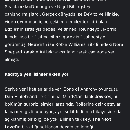
Seaplane McDonough ve Nigel Billingsley’i
canlandırmışlardı. Gerçek dünyada ise DeVito ve Hinkle,
video oyununun içine çekilen gençlerden biri olan
Eddie’nin sırasıyla dedesi ve annesi rolündeydi. Morris
filmde kısa bir “ısıtma cihazı görevlisi” sahnesiyle
görünmüş, Neuwirth ise Robin Williams’lı ilk filmdeki Nora
Shepard karakterini tekrar canlandırarak cameoda yer
almıştı.
Kadroya yeni isimler ekleniyor
Seriye yeni katılanlar da var: Sons of Anarchy oyuncusu
Dan Hildebrand
ile Criminal Minds’tan
Jack Jewkes
, bu
bölümün sürpriz isimleri arasında. Rollerine dair detaylar
tamamen gizli tutuluyor; aynı şekilde filmin hikâyesine dair
açıklanmış bir bilgi de yok. Bilinen tek şey,
The Next
Level
’ın bıraktığı noktadan devam edileceği.