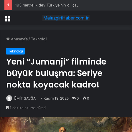
193 metrelik dev Türkiye’nin o ilçesine geldi
Menü
Anasayfa
/
Teknoloji
Teknoloji
Yeni “Jumanji” filminde
büyük buluşma: Seriye
nokta koyacak kadro!
ÜMİT SAVĞA
Kasım 19, 2025
0
0
1 dakika okuma süresi