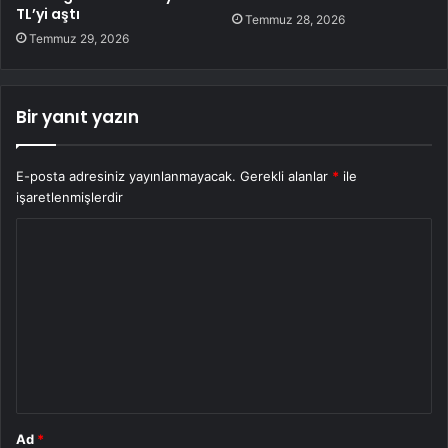
TL’yi aştı
Temmuz 28, 2026
Temmuz 29, 2026
Bir yanıt yazın
E-posta adresiniz yayınlanmayacak.
Gerekli alanlar
*
ile
işaretlenmişlerdir
Y
o
r
u
m
*
Ad
*